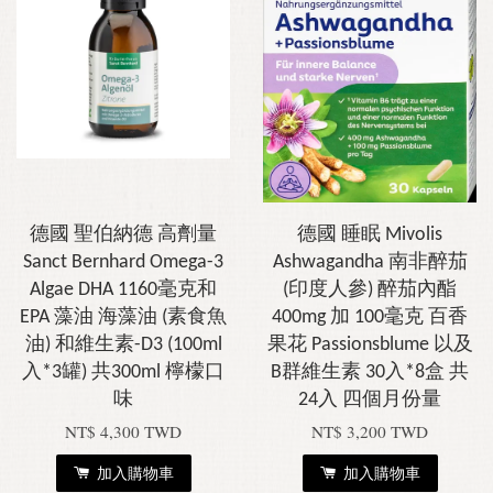
德國 聖伯納德 高劑量
德國 睡眠 Mivolis
Sanct Bernhard Omega-3
Ashwagandha 南非醉茄
Algae DHA 1160毫克和
(印度人參) 醉茄內酯
EPA 藻油 海藻油 (素食魚
400mg 加 100毫克 百香
油) 和維生素-D3 (100ml
果花 Passionsblume 以及
入*3罐) 共300ml 檸檬口
B群維生素 30入*8盒 共
味
24入 四個月份量
NT$ 4,300 TWD
NT$ 3,200 TWD
加入購物車
加入購物車