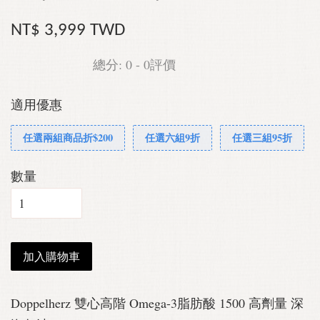
NT$ 3,999 TWD
總分:
0
-
0
評價
適用優惠
任選兩組商品折$200
任選六組9折
任選三組95折
數量
加入購物車
Doppelherz 雙心高階 Omega-3脂肪酸 1500 高劑量 深