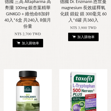
德國 三高 Altapharma 高
德國 Dr. Enzmann 恩世蔓
劑量 100mg 銀杏葉精華
magnesium 長效緩釋氧
GINKGO＋維他命B加鋅
化鎂 鎂錠 鎂 300毫克 60
40入*6盒 共240入 8個月
入*6罐 共360入
份量
NT$ 3,900 TWD
NT$ 2,700 TWD
加入購物車
加入購物車