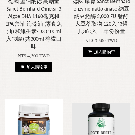
德國 聖伯納德 高劑量
德國 腸胃 Sanct Bernhard
Sanct Bernhard Omega-3
enzyme nattokinase 納豆
Algae DHA 1160毫克和
納豆激酶 2,000 FU 發酵
EPA 藻油 海藻油 (素食魚
大豆萃取物 120入*3罐
油) 和維生素-D3 (100ml
共360入 一年份份量
入*3罐) 共300ml 檸檬口
NT$ 3,500 TWD
味
加入購物車
NT$ 4,300 TWD
加入購物車