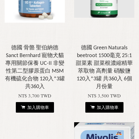
德國 骨骼 聖伯納德
德國 Green Naturals
Sanct Bernhard 寵物犬貓
beetroot 1500毫克 25:1
專用關節保養 UC-II 非變
甜菜素 甜菜根濃縮精華
性第二型膠原蛋白 MSM
萃取物 高劑量 硝酸鹽
有機硫化合物 120入*3罐
120入*3罐 共360入 6個
共360入
月份量
NT$ 3,700 TWD
NT$ 3,500 TWD
加入購物車
加入購物車