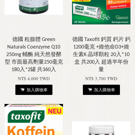
德國 粒腺體 Green
德國 Taxofit 鈣質 鈣片 鈣
Naturals Coenzyme Q10
1200毫克 +維他命D3+維
250mg 輔酶 純天然發酵
生素K 晶球顆粒 20入*10
型 市面最高劑量250毫克
盒 共200入 超過半年份
180入*2罐 共360入
量
NT$ 4,000 TWD
NT$ 3,700 TWD
加入購物車
加入購物車