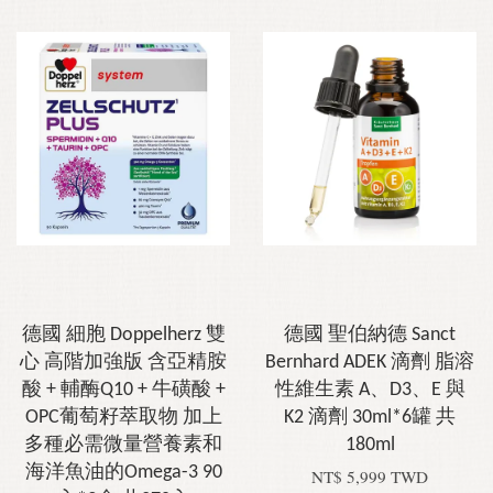
德國 細胞 Doppelherz 雙
德國 聖伯納德 Sanct
心 高階加強版 含亞精胺
Bernhard ADEK 滴劑 脂溶
酸 + 輔酶Q10 + 牛磺酸 +
性維生素 A、D3、E 與
OPC葡萄籽萃取物 加上
K2 滴劑 30ml*6罐 共
多種必需微量營養素和
180ml
海洋魚油的Omega-3 90
NT$ 5,999 TWD