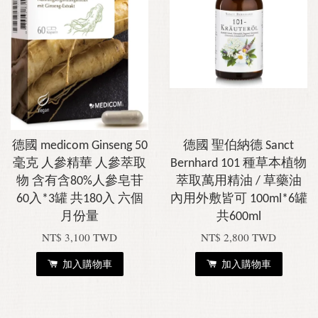
德國 medicom Ginseng 50
德國 聖伯納德 Sanct
毫克 人參精華 人參萃取
Bernhard 101 種草本植物
物 含有含80%人參皂苷
萃取萬用精油 / 草藥油
60入*3罐 共180入 六個
內用外敷皆可 100ml*6罐
月份量
共600ml
NT$ 3,100 TWD
NT$ 2,800 TWD
加入購物車
加入購物車