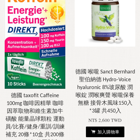
德國 喉嚨 Sanct Bernhard
聖伯納德 Hydro-Voice
hyaluronic 8%玻尿酸 潤
喉錠 潤喉爽聲 喉嚨保養
德國 taxofit Caffeine
無糖 接骨木風味150入
100mg 咖啡因精華 咖啡
*3罐 共450入
因萃取物和維生素加牛
磺酸 能量晶球顆粒 運動
NT$ 2,600 TWD
員/比賽/健身/重訓/訓練
加入購物車
補充 20條*10盒 共200條