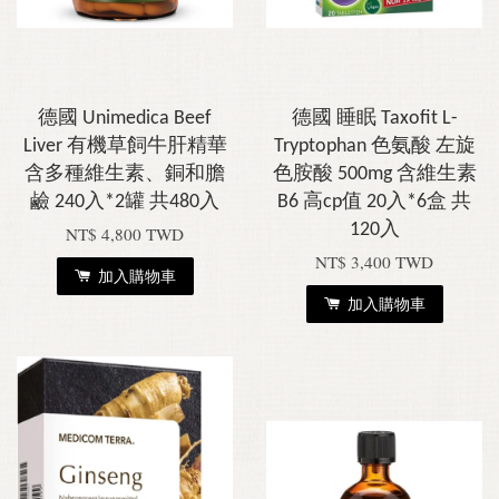
德國 Unimedica Beef
德國 睡眠 Taxofit L-
Liver 有機草飼牛肝精華
Tryptophan 色氨酸 左旋
含多種維生素、銅和膽
色胺酸 500mg 含維生素
鹼 240入*2罐 共480入
B6 高cp值 20入*6盒 共
120入
NT$ 4,800 TWD
NT$ 3,400 TWD
加入購物車
加入購物車