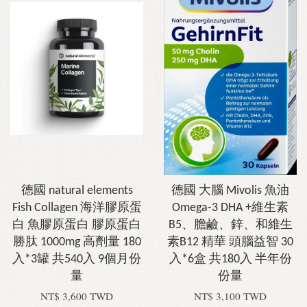
德國 natural elements
德國 大腦 Mivolis 魚油
Fish Collagen 海洋膠原蛋
Omega-3 DHA +維生素
白 魚膠原蛋白 膠原蛋白
B5、膽鹼、鋅、和維生
勝肽 1000mg 高劑量 180
素B12 精華 頭腦益智 30
入*3罐 共540入 9個月份
入*6盒 共180入 半年份
量
份量
NT$ 3,600 TWD
NT$ 3,100 TWD