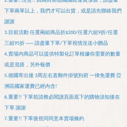
2.重要!!注意
!! 因為目前德國國際運費漲價，請盡量
下單兩單以上，我們才可以出貨，或是請先聯絡我們
謝謝
3.目前活動 任選兩組商品折$200/任選六組9折/任選
三組95折 ~~~ 請盡量下單/下單視情況送小贈品
4.賣場內商品可以提供
特製化訂單根據你需要的數量
或是混搭，另外報價
5.德國寄出後 3周左右直郵件掛號到府 一律免運費 亞
洲區國家運費已經內含!
6.重要!! 下單前請務必閱讀頁面底下的購物須知後在
下單 謝謝
7.重要!! 下單後視同同意本賣場條約