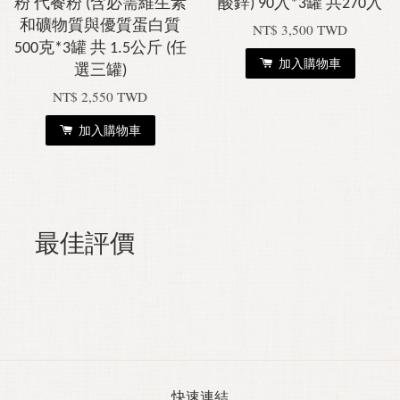
粉 代餐粉 (含必需維生素
酸鋅) 90入*3罐 共270入
和礦物質與優質蛋白質
NT$ 3,500 TWD
500克*3罐 共 1.5公斤 (任
加入購物車
選三罐)
NT$ 2,550 TWD
加入購物車
最佳評價
快速連結