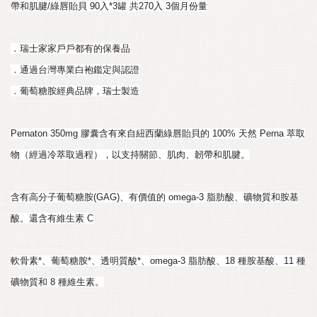
帶和肌腱/綠唇貽貝 90入*3罐 共270入 3個月份量
．瑞士家家戶戶都有的保養品
．通過台灣專業白袍鑑定與認證
．葡萄糖胺經典品牌，瑞士製造
Pernaton 350mg 膠囊含有來自紐西蘭綠唇貽貝的 100% 天然 Perna 萃取
物（經過冷萃取過程），以支持關節、肌肉、韌帶和肌腱。
含有高分子葡萄糖胺(GAG)、有價值的 omega-3 脂肪酸、礦物質和胺基
酸。還含有維生素 C
軟骨素*、葡萄糖胺*、透明質酸*、omega-3 脂肪酸、18 種胺基酸、11 種
礦物質和 8 種維生素。