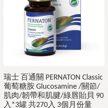
瑞士 百通關 PERNATON Classic
葡萄糖胺 Glucosamine /關節/
肌肉/韌帶和肌腱/綠唇貽貝 90
入*3罐 共270入 3個月份量