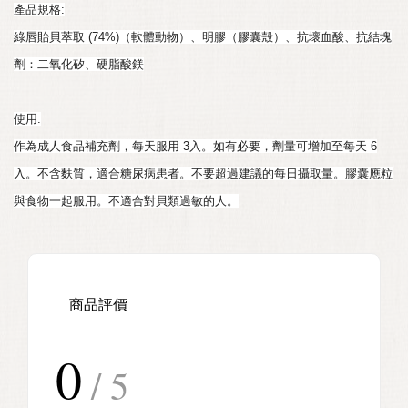
產品規格:
綠唇貽貝萃取 (74%)（軟體動物）、明膠（膠囊殼）、抗壞血酸、抗結塊
劑：二氧化矽、硬脂酸鎂
使用:
作為成人食品補充劑，每天服用 3入
。如有必要，劑量可增加至每天 6
入。不含麩質，適合糖尿病患者。不要超過建議的每日攝取量。膠囊應
粒
與食物一起服用。不適合對貝類過敏的人。
商品評價
0
/ 5