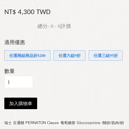
NT$ 4,300 TWD
總分:
0
-
0
評價
適用優惠
任選兩組商品折$200
任選六組9折
任選三組95折
數量
加入購物車
Glucosamine
瑞士 百通關 PERNATON Classic 葡萄糖胺
/關節/肌肉/韌