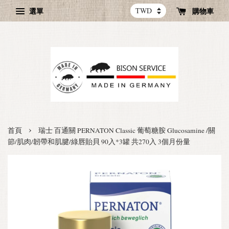
選單
購物車
›
首頁
瑞士 百通關 PERNATON Classic 葡萄糖胺 Glucosamine /關
節/肌肉/韌帶和肌腱/綠唇貽貝 90入*3罐 共270入 3個月份量