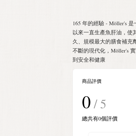
165 年的經驗 - Möller
以來一直生產魚肝油，使
久、規模最大的膳食補充
不斷的現代化，Möller'
到安全和健康
商品評價
0
/ 5
總共有
0
個評價