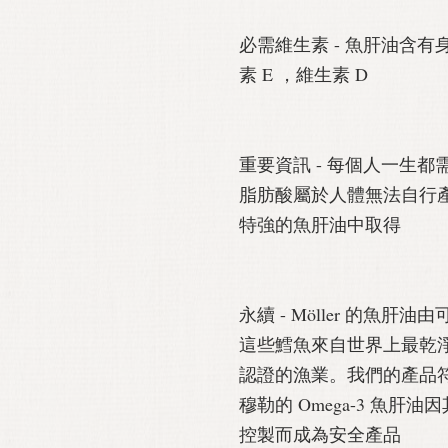
必需維生素 - 魚肝油含
素 E ，維生素 D
重要資訊 - 每個人一生都需要
脂肪酸屬於人體無法自行產生
特強的魚肝油中取得
永續 - Möller 的魚
這些鱈魚來自世界上最乾淨
認證的漁業。我們的產品
穆勒的 Omega-3 魚
控製而成為安全產品