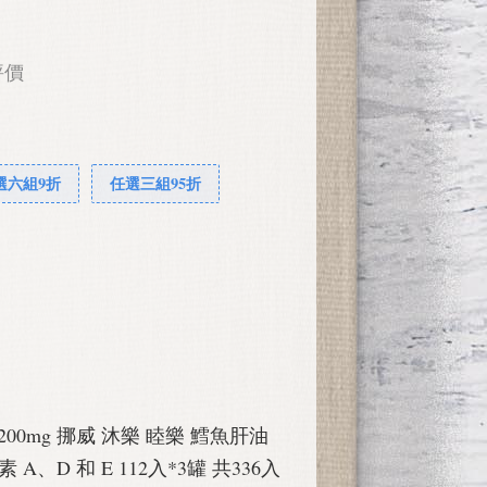
評價
選六組9折
任選三組95折
rs 1200mg 挪威 沐樂 睦樂 鱈魚肝油
A、D 和 E 112入*3罐 共336入