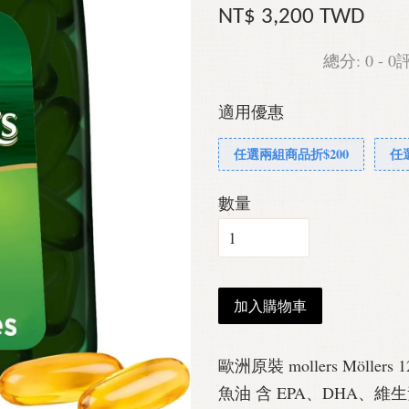
NT$ 3,200 TWD
總分:
0
-
0
適用優惠
任選兩組商品折$200
任
數量
加入購物車
歐洲原裝 mollers Mölle
魚油 含 EPA、DHA、維生素 