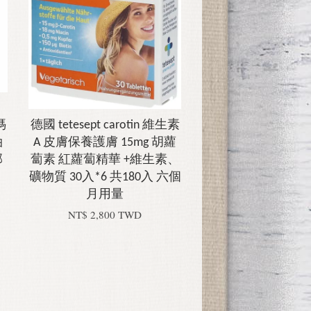
媽
德國 tetesept carotin 維生素
油
A 皮膚保養護膚 15mg 胡蘿
部
蔔素 紅蘿蔔精華 +維生素、
礦物質 30入*6 共180入 六個
月用量
NT$ 2,800 TWD