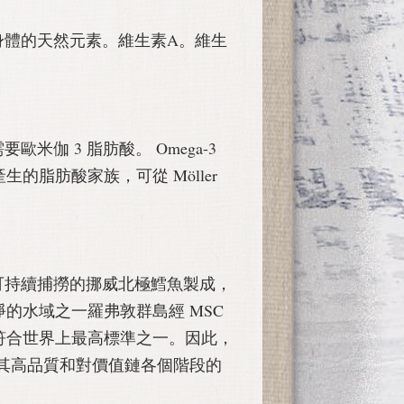
有身體的天然元素。維生素A。維生
歐米伽 3 脂肪酸。 Omega-3
的脂肪酸家族，可從 Möller
肝油由可持續捕撈的挪威北極鱈魚製成，
的水域之一羅弗敦群島經 MSC
符合世界上最高標準之一。因此，
肝油因其高品質和對價值鏈各個階段的