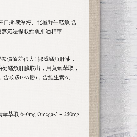
來自挪威深海、北極野生鱈魚 含
採用蒸氣法提取鱈魚肝油精華
，營養價值差很大! 挪威鱈魚肝油，
油從鱈魚肝臟取出，用蒸氣萃取，
5，含較多EPA勝)，含維生素A、
取 640mg Omega-3 + 250mg