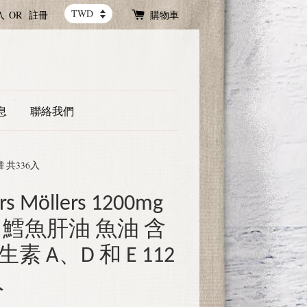
入
OR
註冊
購物車
息
聯絡我們
罐 共336入
 Möllers 1200mg
 鱈魚肝油 魚油 含
素 A、D 和 E 112
入