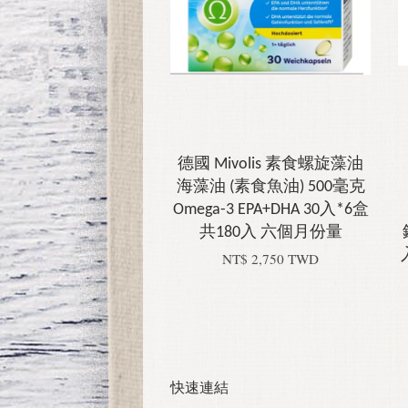
德國 Mivolis 素食螺旋藻油
海藻油 (素食魚油) 500毫克
Omega-3 EPA+DHA 30入*6盒
共180入 六個月份量
NT$ 2,750 TWD
快速連結