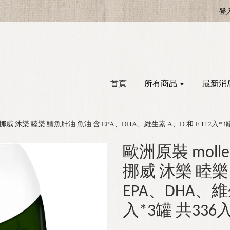
登
首頁
所有商品
最新消
200mg 挪威 沐樂 睦樂 鱈魚肝油 魚油 含 EPA、DHA、維生素 A、D 和 E 112入*3
歐洲原裝 mollers
挪威 沐樂 睦樂
EPA、DHA、維生
入*3罐 共336