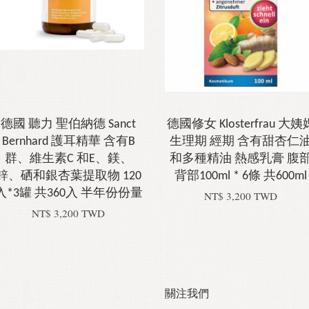
德國 聽力 聖伯納德 Sanct
德國修女 Klosterfrau 大姨
Bernhard 護耳精華 含有B
生理期 經期 含有甜杏仁
群、維生素C 和E、鎂、
和多種精油 熱感乳膏 腹
鋅、硒和銀杏葉提取物 120
背部100ml * 6條 共600ml
入*3罐 共360入 半年份份量
NT$ 3,200 TWD
NT$ 3,200 TWD
關注我們