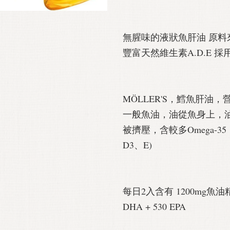
無腥味的液狀魚肝油 原料
豐富天然維生素A.D.E 
MÖLLER'S，鱈魚肝油
一般魚油，油從魚身上，
被擠壓，含較多Omega-3
D3、E)
每日2入含有 1200mg魚油精華萃
DHA + 530 EPA