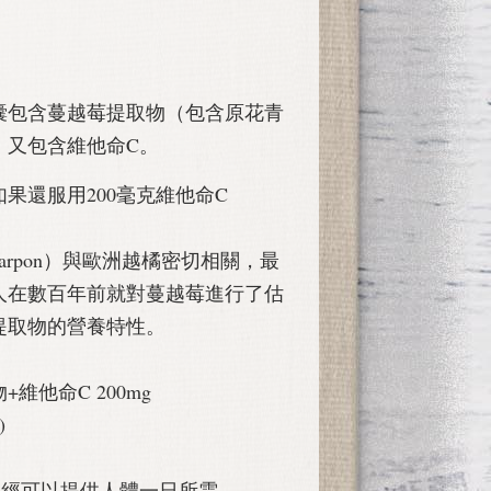
命C膠囊包含蔓越莓提取物（包含原花青
，又包含維他命C。
果還服用200毫克維他命C
crocarpon）與歐洲越橘密切相關，最
人在數百年前就對蔓越莓進行了估
提取物的營養特性。
維他命C 200mg
)
已經可以提供人體一日所需。