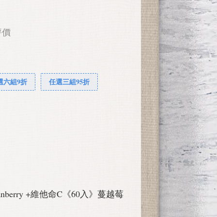
評價
選六組9折
任選三組95折
ranberry +維他命C《60入》蔓越莓