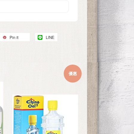
Pin it
LINE
優惠