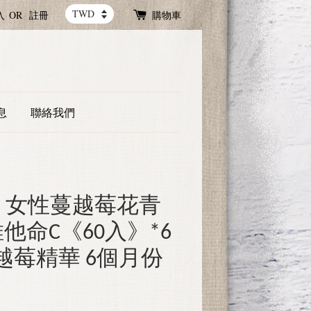
入
OR
註冊
購物車
息
聯絡我們
lis 女性蔓越莓花青
 +維他命C《60入》*6
 蔓越莓精華 6個月份