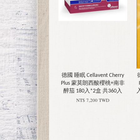
德國 睡眠 Cellavent Cherry
德
Plus 蒙莫朗西酸櫻桃+南非
醉茄 180入*2盒 共360入
NT$ 7,200 TWD