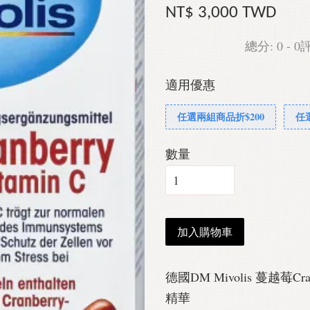
NT$ 3,000 TWD
總分:
0
-
0
適用優惠
任選兩組商品折$200
任
數量
加入購物車
德國DM Mivolis 蔓越莓C
精華