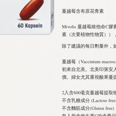
蔓越莓含有原花青素
Mivolis 蔓越莓維他
素（次要植物性物質））
除了建議的每日劑量外，如
蔓越莓（Vaccinium ma
初來自北美。北美印第安
價。婦女尤其重視酸果蔓
2入含600毫克蔓越莓提取物+
不含乳糖成分 (Lactose free
不含麵筋成分(Gluten free)
每入所含維生素C的含量