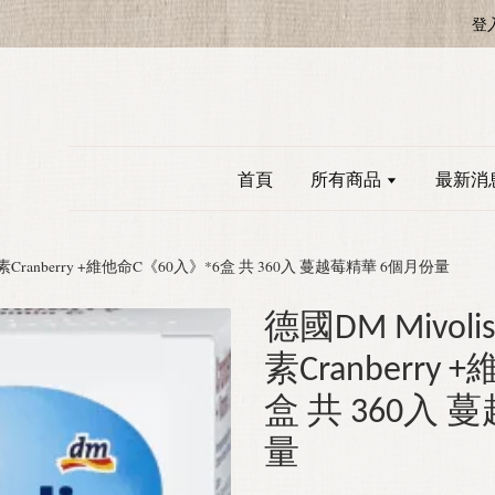
登
首頁
所有商品
最新消
素Cranberry +維他命C《60入》*6盒 共 360入 蔓越莓精華 6個月份量
德國DM Mivo
素Cranberry
盒 共 360入
量