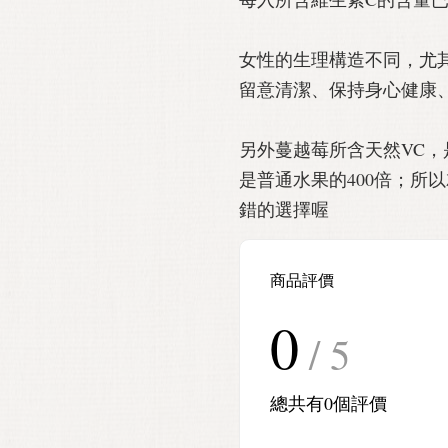
女性的生理構造不同，尤
留意清潔、保持身心健康
另外蔓越莓所含天然VC，
是普通水果的400倍；所
錯的選擇喔
商品評價
0
/ 5
總共有
0
個評價