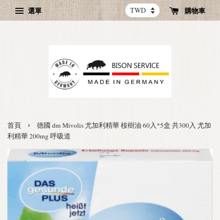
選單
購物車
›
首頁
德國 dm Mivolis 尤加利精華 桉樹油 60入*5盒 共300入 尤加
利精華 200mg 呼吸道