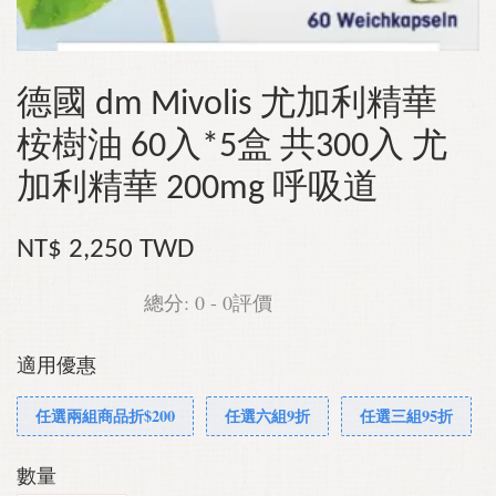
德國 dm Mivolis 尤加利精華
桉樹油 60入*5盒 共300入 尤
加利精華 200mg 呼吸道
NT$ 2,250 TWD
總分:
0
-
0
評價
適用優惠
任選兩組商品折$200
任選六組9折
任選三組95折
數量