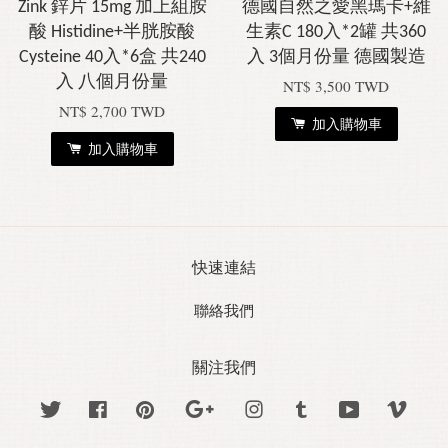
Zink 鋅片 15mg 加上組胺
德國自然之愛黑瑪卡+維
酸 Histidine+半胱胺酸
生素C 180入*2罐 共360
Cysteine 40入*6盒 共240
入 3個月份量 德國製造
入 八個月份量
NT$ 3,500 TWD
NT$ 2,700 TWD
加入購物車
加入購物車
快速連結
聯絡我們
關注我們
Twitter
Facebook
Pinterest
Google
Instagram
Tumblr
YouTube
Vime