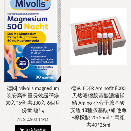
德國 Mivolis magnesium
德國 EDER Aminofit 8000
晚安高劑量長效緩釋鎂
天然濃縮胺基酸濃縮補
30入*6盒 共180入 6個月
精 Amino 小分子胺基酸
份量 睡眠
安瓶 18種胺基酸+維他命
+檸檬酸 20x25ml * 兩組
NT$ 2,800 TWD
共40*25ml
加入購物車