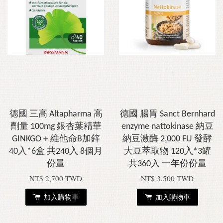
德國 三高 Altapharma 高
德國 腸胃 Sanct Bernhard
劑量 100mg 銀杏葉精華
enzyme nattokinase 納豆
GINKGO＋維他命B加鋅
納豆激酶 2,000 FU 發酵
40入*6盒 共240入 8個月
大豆萃取物 120入*3罐
份量
共360入 一年份份量
NT$ 2,700 TWD
NT$ 3,500 TWD
加入購物車
加入購物車