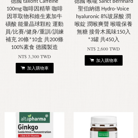
德國 taxofit Caffeine
德國 喉嚨 Sanct Bernhard
100mg 咖啡因精華 咖啡
聖伯納德 Hydro-Voice
因萃取物和維生素加牛
hyaluronic 8%玻尿酸 潤
磺酸 能量晶球顆粒 運動
喉錠 潤喉爽聲 喉嚨保養
員/比賽/健身/重訓/訓練
無糖 接骨木風味150入
補充 20條*10盒 共200條
*3罐 共450入
100%素食 德國製造
NT$ 2,600 TWD
NT$ 3,300 TWD
加入購物車
加入購物車