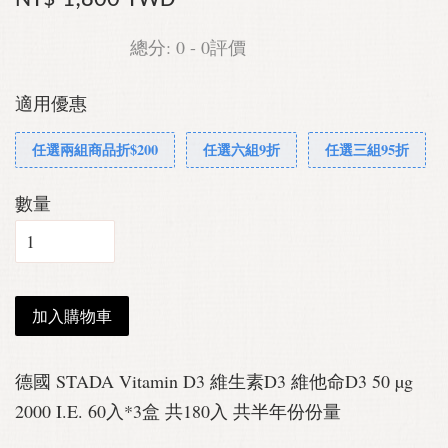
總分:
0
-
0
評價
適用優惠
任選兩組商品折$200
任選六組9折
任選三組95折
數量
加入購物車
德國 STADA Vitamin D3 維生素D3 維他命D3 50 µg
2000 I.E. 60入*3盒 共180入 共半年份份量