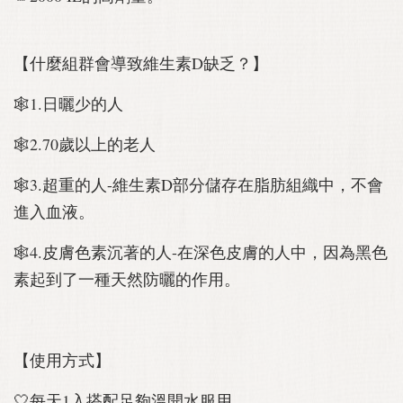
【什麼組群會導致維生素D缺乏？】
🕸1.日曬少的人
🕸2.70歲以上的老人
🕸3.超重的人-維生素D部分儲存在脂肪組織中，不會
進入血液。
🕸4.皮膚色素沉著的人-在深色皮膚的人中，因為黑色
素起到了一種天然防曬的作用。
【使用方式】
🤍每天1入搭配足夠溫開水服用。