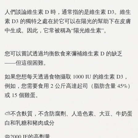
人們談論維生素 D 時，通常指的是維生素 D3。維生
素 D3 的獨特之處在於它可以在陽光的幫助下在皮膚
中生成。因此，它常被稱為“陽光維生素”。
您可以嘗試透過均衡飲食來彌補維生素 D 的缺乏
——但這很困難。
如果您想每天透過食物攝取 1000 IU 的維生素 D3，
例如，您需要食用 2 公斤高達起司（脂肪含量 45%）
或 15 個雞蛋。
⛅不含麩質，不含防腐劑、人造色素、大豆、牛奶蛋
白和乳糖和豬肉成分
🦠2000 IE的高劑量。