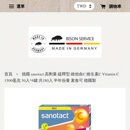
選單
購物車
›
首頁
德國 sanotact 高劑量 緩釋型 維他命C 維生素C Vitamin C
1500毫克 30入*6罐 共180入 半年份量 素食可 德國製