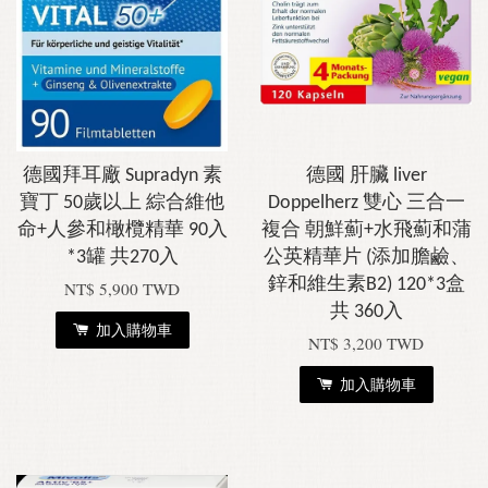
德國拜耳廠 Supradyn 素
德國 肝臟 liver
寶丁 50歲以上 綜合維他
Doppelherz 雙心 三合一
命+人參和橄欖精華 90入
複合 朝鮮薊+水飛薊和蒲
*3罐 共270入
公英精華片 (添加膽鹼、
鋅和維生素B2) 120*3盒
NT$ 5,900 TWD
共 360入
加入購物車
NT$ 3,200 TWD
加入購物車