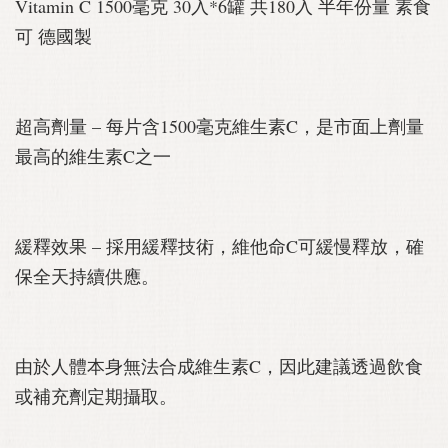
Vitamin C 1500毫克 30入*6罐 共180入 半年份量 素食
可 德國製
超高劑量 – 每片含1500毫克維生素C，是市面上劑量
最高的維生素C之一
緩釋效果 – 採用緩釋技術，維他命C可緩慢釋放，確
保全天持續供應。
由於人體本身無法合成維生素C，因此建議透過飲食
或補充劑定期攝取。