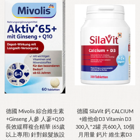
德國 Mivolis 綜合維生素
德國 SilaVit 鈣 CALCIUM
+Ginseng 人參 人蔘+Q10
+維他命D3 Vitamin D3
長效緩釋複合精華 (65歲
300入*2罐 共600入 10個
以上專用) 針對銀髮族設
月用量 鈣片 維生素D3