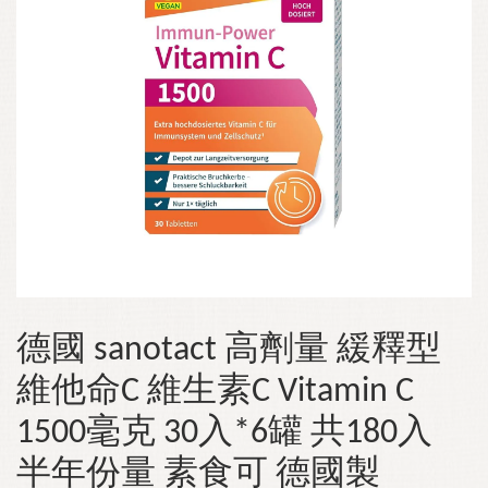
德國 sanotact 高劑量 緩釋型
維他命C 維生素C Vitamin C
1500毫克 30入*6罐 共180入
半年份量 素食可 德國製