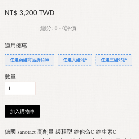
NT$ 3,200 TWD
總分:
0
-
0
評價
適用優惠
任選兩組商品折$200
任選六組9折
任選三組95折
數量
加入購物車
德國 sanotact 高劑量 緩釋型 維他命C 維生素C