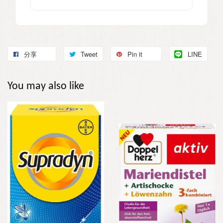
分享
Tweet
Pin it
LINE
You may also like