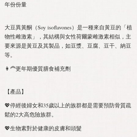
年份份量
大豆異黃酮（Soy isoflavones）是一種來自黃豆的「植
物性雌激素」，其結構與女性荷爾蒙雌激素相似，主
要來源是黃豆及其製品，如豆漿、豆腐、豆干、納豆
等。
👩‍🦰更年期優質膳食補充劑
【產品】
💖停經後婦女和35歲以上的族群都是需要預防骨質疏
鬆的2大高危險族群。
💖生物素對於健康的皮膚和頭髮