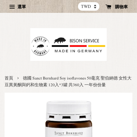
選單
購物車
›
首頁
德國 Sanct Bernhard Soy isoflavones 50毫克 聖伯納德 女性大
豆異黃酮與鈣和生物素 120入*3罐 共360入 一年份份量