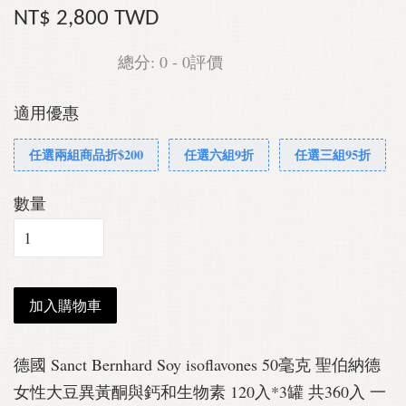
NT$ 2,800 TWD
總分:
0
-
0
評價
適用優惠
任選兩組商品折$200
任選六組9折
任選三組95折
數量
加入購物車
德國 Sanct Bernhard Soy isoflavones 50毫克 聖伯納德
女性大豆異黃酮與鈣和生物素 120入*3罐 共360入 一