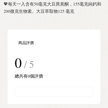
💖每天一入含有50毫克大豆異黃酮，155毫克純鈣和
200微克生物素。大豆萃取物125 毫克
商品評價
0
/ 5
總共有
0
個評價