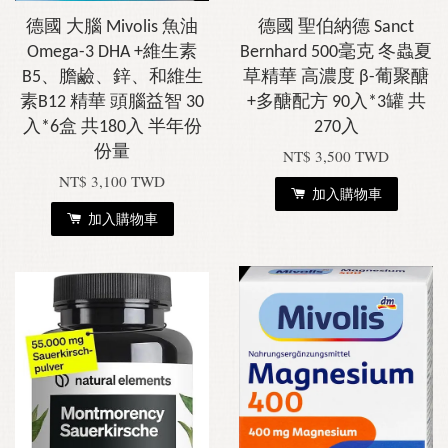
德國 大腦 Mivolis 魚油
德國 聖伯納德 Sanct
Omega-3 DHA +維生素
Bernhard 500毫克 冬蟲夏
B5、膽鹼、鋅、和維生
草精華 高濃度 β-葡聚醣
素B12 精華 頭腦益智 30
+多醣配方 90入*3罐 共
入*6盒 共180入 半年份
270入
份量
NT$ 3,500 TWD
NT$ 3,100 TWD
加入購物車
加入購物車