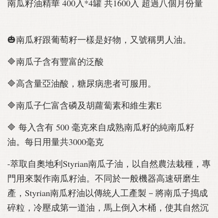
南瓜籽油精華 400入*4罐 共1600入 超過八個月份量
🎃南瓜籽跟葡萄籽一樣是好物，又號稱男人油。
🔷南瓜子含有豐富的泛酸
🔷高含量亞油酸，糖尿病患者可服用。
🔷南瓜子仁富含磷及胡蘿蔔素和維生素E
🔷 每入含有 500 毫克來自成熟南瓜籽的純南瓜籽
油。每日用量共3000毫克
-萃取自奧地利Styrian南瓜子油，以自然農法栽種，專
門用來製作南瓜籽油。不同於一般機器高速研磨生
產，Styrian南瓜籽油以傳統人工產製－將南瓜子搗成
碎粒，冷壓成第一道油，馬上倒入木桶，使其自然沉