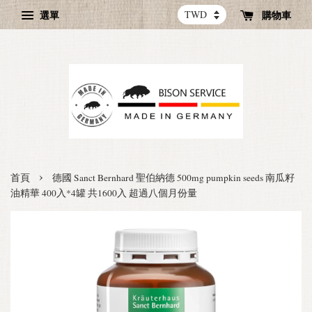
選單
購物車
›
首頁
德國 Sanct Bernhard 聖伯納德 500mg pumpkin seeds 南瓜籽
油精華 400入*4罐 共1600入 超過八個月份量