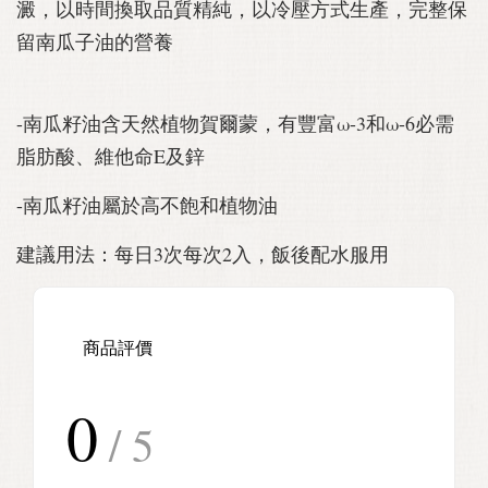
澱，以時間換取品質精純，以冷壓方式生產，完整保
留南瓜子油的營養
-南瓜籽油含天然植物賀爾蒙，有豐富ω-3和ω-6必需
脂肪酸、維他命E及鋅
-南瓜籽油屬於高不飽和植物油
建議用法：每日3次每次2入，飯後配水服用
商品評價
0
/ 5