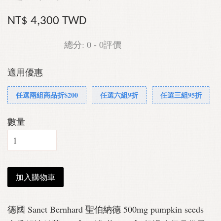
NT$ 4,300 TWD
總分:
0
-
0
評價
適用優惠
任選兩組商品折$200
任選六組9折
任選三組95折
數量
加入購物車
德國 Sanct Bernhard 聖伯納德 500mg pumpkin seeds