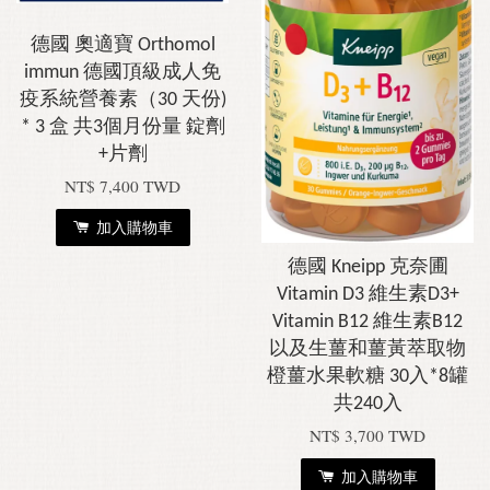
德國 奧適寶 Orthomol
immun 德國頂級成人免
疫系統營養素（30 天份)
* 3 盒 共3個月份量 錠劑
+片劑
NT$ 7,400 TWD
加入購物車
德國 Kneipp 克奈圃
Vitamin D3 維生素D3+
Vitamin B12 維生素B12
以及生薑和薑黃萃取物
橙薑水果軟糖 30入*8罐
共240入
NT$ 3,700 TWD
加入購物車