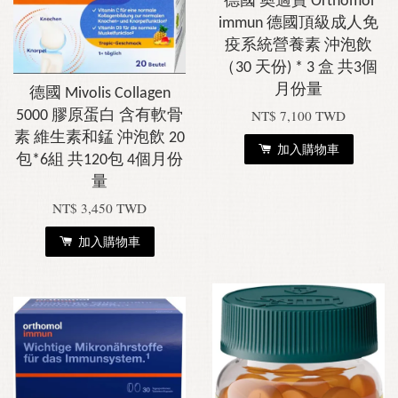
德國 奧適寶 Orthomol
immun 德國頂級成人免
疫系統營養素 沖泡飲
（30 天份) * 3 盒 共3個
月份量
德國 Mivolis Collagen
NT$ 7,100 TWD
5000 膠原蛋白 含有軟骨
素 維生素和錳 沖泡飲 20
加入購物車
包*6組 共120包 4個月份
量
NT$ 3,450 TWD
加入購物車