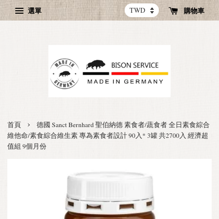
選單
購物車
›
首頁
德國 Sanct Bernhard 聖伯納德 素食者/蔬食者 全日素食綜合
維他命/素食綜合維生素 專為素食者設計 90入* 3罐 共2700入 經濟超
值組 9個月份