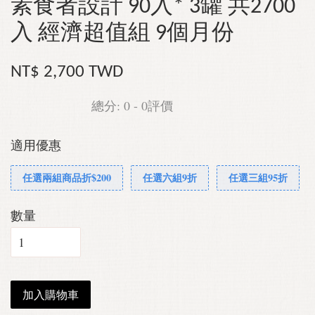
素食者設計 90入* 3罐 共2700
入 經濟超值組 9個月份
NT$ 2,700 TWD
總分:
0
-
0
評價
適用優惠
任選兩組商品折$200
任選六組9折
任選三組95折
數量
加入購物車