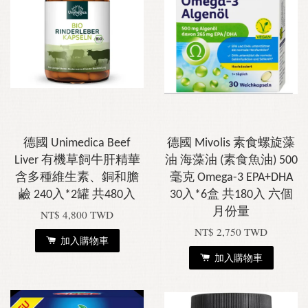
德國 Unimedica Beef
德國 Mivolis 素食螺旋藻
Liver 有機草飼牛肝精華
油 海藻油 (素食魚油) 500
含多種維生素、銅和膽
毫克 Omega-3 EPA+DHA
鹼 240入*2罐 共480入
30入*6盒 共180入 六個
月份量
NT$ 4,800 TWD
NT$ 2,750 TWD
加入購物車
加入購物車