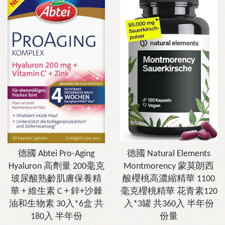
德國 Abtei Pro-Aging
德國 Natural Elements
Hyaluron 高劑量 200毫克
Montmorency 蒙莫朗西
玻尿酸熟齡肌膚保養精
酸櫻桃高濃縮精華 1100
華 + 維生素 C + 鋅+沙棘
毫克櫻桃精華 花青素120
油和生物素 30入*6盒 共
入*3罐 共360入 半年份
180入 半年份
份量