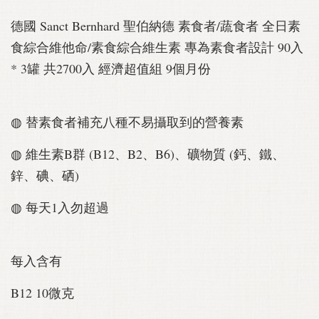
德國 Sanct Bernhard 聖伯納德 素食者/蔬食者 全日素
食綜合維他命/素食綜合維生素 專為素食者設計 90入
* 3罐 共2700入 經濟超值組 9個月份
◍ 替素食者補充八種不易攝取到的營養素
◍ 維生素B群 (B12、B2、B6)、礦物質 (鈣、鐵、
鋅、碘、硒)
◍ 每天1入勿超過
每入含有
B12 10微克