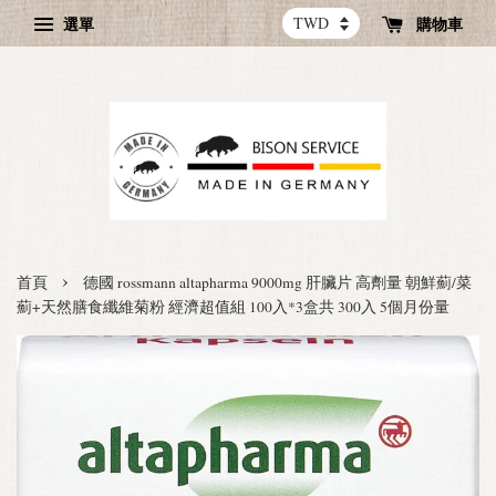
選單
購物車
›
首頁
德國 rossmann altapharma 9000mg 肝臟片 高劑量 朝鮮薊/菜
薊+天然膳食纖維菊粉 經濟超值組 100入*3盒共 300入 5個月份量