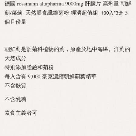
德國 rossmann altapharma 9000mg 肝臟片 高劑量 朝鮮
薊/菜薊+天然膳食纖維菊粉 經濟超值組
5
100入*3盒
個月份量
朝鮮薊是雛菊科植物的薊，原產於地中海區。洋薊的
天然成分
特別添加膽鹼和菊粉
每入含有 9,000 毫克濃縮朝鮮薊葉精華
不含麩質
不含乳糖
素食主義者可