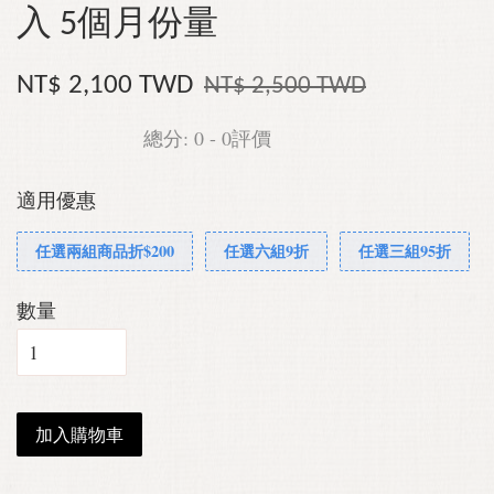
入 5個月份量
NT$ 2,100 TWD
NT$ 2,500 TWD
總分:
0
-
0
評價
適用優惠
任選兩組商品折$200
任選六組9折
任選三組95折
數量
加入購物車