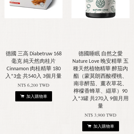
德國 三高 Diabetruw 168
德國睡眠 自然之愛
毫克 純天然肉桂片
Nature Love 晚安精華 五
Cinnamon 肉桂精華 180
種天然植物精華 醉茄內
入*3盒 共540入 3個月量
酯（蒙莫朗西酸櫻桃、
南非醉茄、薰衣草花、
NT$ 6,200 TWD
檸檬香蜂草、纈草）90
加入購物車
入*3罐 共270入 9個月用
量
NT$ 3,900 TWD
加入購物車