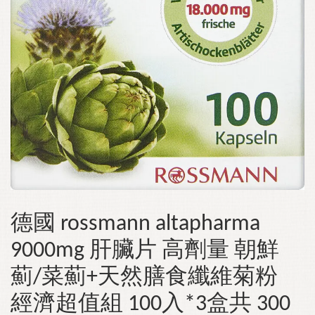
德國 rossmann altapharma
9000mg 肝臟片 高劑量 朝鮮
薊/菜薊+天然膳食纖維菊粉
經濟超值組 100入*3盒共 300