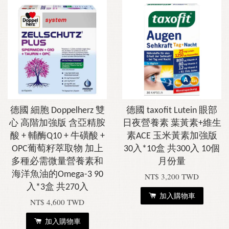
德國 細胞 Doppelherz 雙
德國 taxofit Lutein 眼部
心 高階加強版 含亞精胺
日夜營養素 葉黃素+維生
酸 + 輔酶Q10 + 牛磺酸 +
素ACE 玉米黃素加強版
OPC葡萄籽萃取物 加上
30入*10盒 共300入 10個
多種必需微量營養素和
月份量
海洋魚油的Omega-3 90
NT$ 3,200 TWD
入*3盒 共270入
加入購物車
NT$ 4,600 TWD
加入購物車