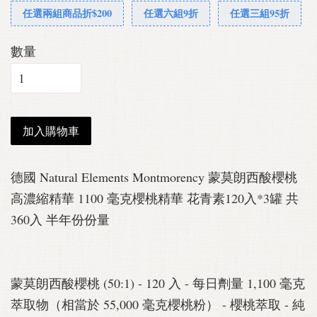
任選兩組商品折$200
任選六組9折
任選三組95折
數量
加入購物車
德國 Natural Elements Montmorency 蒙莫朗西酸櫻桃
高濃縮精華 1100 毫克櫻桃精華 花青素120入*3罐 共
360入 半年份份量
蒙莫朗西酸櫻桃 (50:1) - 120 入 - 每日劑量 1,100 毫克
萃取物（相當於 55,000 毫克櫻桃粉） - 櫻桃萃取 - 純