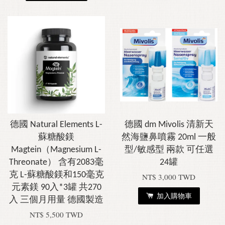
德國 Natural Elements L-
德國 dm Mivolis 清新天
蘇糖酸鎂
然海鹽鼻噴霧 20ml 一般
Magtein（Magnesium L-
型/敏感型 兩款 可任選
Threonate） 含有2083毫
24罐
克 L-蘇糖酸鎂和150毫克
NT$ 3,000 TWD
元素鎂 90入*3罐 共270
加入購物車
入 三個月用量 德國製造
NT$ 5,500 TWD