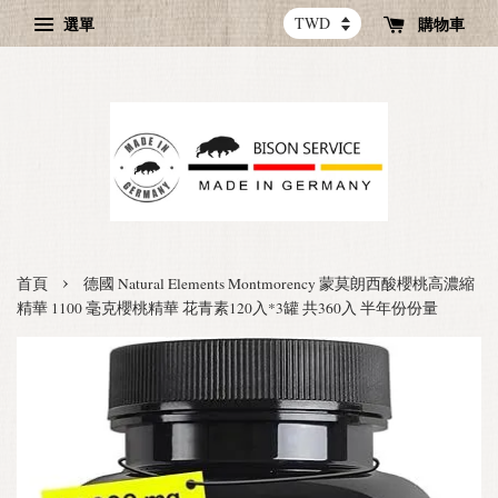
選單
購物車
›
首頁
德國 Natural Elements Montmorency 蒙莫朗西酸櫻桃高濃縮
精華 1100 毫克櫻桃精華 花青素120入*3罐 共360入 半年份份量