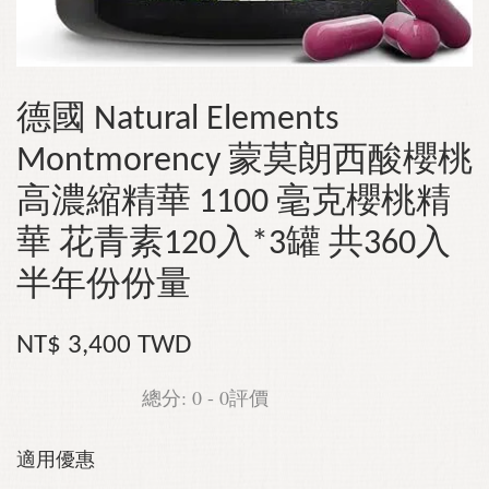
德國 Natural Elements
Montmorency 蒙莫朗西酸櫻桃
高濃縮精華 1100 毫克櫻桃精
華 花青素120入*3罐 共360入
半年份份量
NT$ 3,400 TWD
總分:
0
-
0
評價
適用優惠