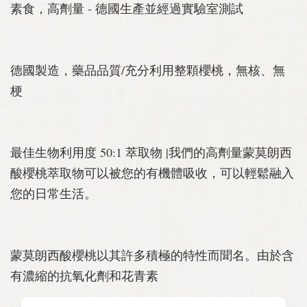
素食，高劑量 - 德國生產並經過實驗室測試
德國製造，藥品品質/充分利用整顆櫻桃，無核、無
梗
最佳生物利用度 50:1 萃取物 |我們的高劑量蒙莫朗西
酸櫻桃萃取物可以被您的有機體吸收，可以輕鬆融入
您的日常生活。
蒙莫朗西酸櫻桃以其許多積極的特性而聞名。由於含
有濃縮的抗氧化劑和花青素