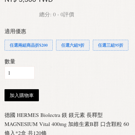
總分:
0
-
0
評價
適用優惠
任選兩組商品折$200
任選六組9折
任選三組95折
數量
加入購物車
德國 HERMES Biolectra 鎂 鎂元素 長釋型
MAGNESIUM Vital 400mg 加維生素B群 口含顆粒 60
條入*2盒 共120條