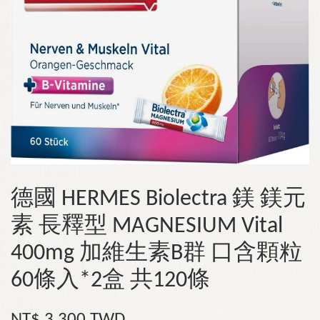
德國 HERMES Biolectra 鎂 鎂元
素 長釋型 MAGNESIUM Vital
400mg 加維生素B群 口含顆粒
60條入*2盒 共120條
NT$ 3,300 TWD