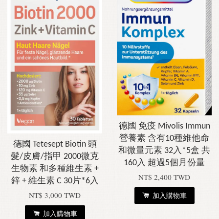
德國 免疫 Mivolis Immun
營養素 含有10種維他命
德國 Tetesept Biotin 頭
和微量元素 32入*5盒 共
髮/皮膚/指甲 2000微克
160入 超過5個月份量
生物素 和多種維生素 +
NT$ 2,400 TWD
鋅 + 維生素 C 30片*6入
NT$ 3,000 TWD
加入購物車
加入購物車