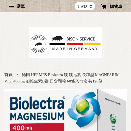
選單
購物車
›
首頁
德國 HERMES Biolectra 鎂 鎂元素 長釋型 MAGNESIUM
Vital 400mg 加維生素B群 口含顆粒 60條入*2盒 共120條