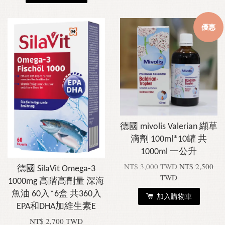
優惠
德國 mivolis Valerian 纈草
滴劑 100ml*10罐 共
1000ml 一公升
NT$ 3,000 TWD
NT$ 2,500
德國 SilaVit Omega-3
TWD
1000mg 高階高劑量 深海
魚油 60入*6盒 共360入
加入購物車
EPA和DHA加維生素E
NT$ 2,700 TWD