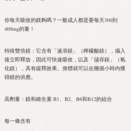
你每天吸收的鎂夠嗎？一般成人都是要每天300到
400mg的量！
特殊雙倍鎂：它含有「速溶鎂」（檸檬酸鎂），攝入
後立即釋放，因此可快速吸收，以及「儲存鎂」（氧
化鎂），具有緩釋效果。身體就可以在幾個小時內獲
得鎂的供應。
高劑量：鎂和維生素 B1、B2、B6和B12的組合
每一條含有