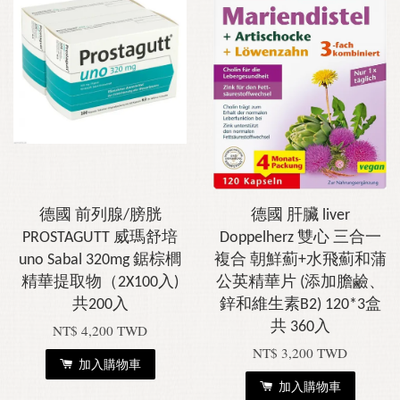
德國 前列腺/膀胱
德國 肝臟 liver
PROSTAGUTT 威瑪舒培
Doppelherz 雙心 三合一
uno Sabal 320mg 鋸棕櫚
複合 朝鮮薊+水飛薊和蒲
精華提取物（2X100入)
公英精華片 (添加膽鹼、
共200入
鋅和維生素B2) 120*3盒
共 360入
NT$ 4,200 TWD
NT$ 3,200 TWD
加入購物車
加入購物車