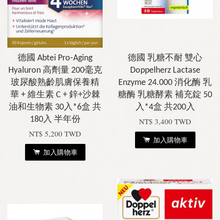
德國 Abtei Pro-Aging
德國 乳糖不耐 雙心
Hyaluron 高劑量 200毫克
Doppelherz Lactase
玻尿酸熟齡肌膚保養精
Enzyme 24.000 消化酶 乳
華 + 維生素 C + 鋅+沙棘
糖酶 乳糖酵素 補充錠 50
油和生物素 30入*6盒 共
入*4盒 共200入
180入 半年份
NT$ 3,400 TWD
NT$ 5,200 TWD
加入購物車
加入購物車