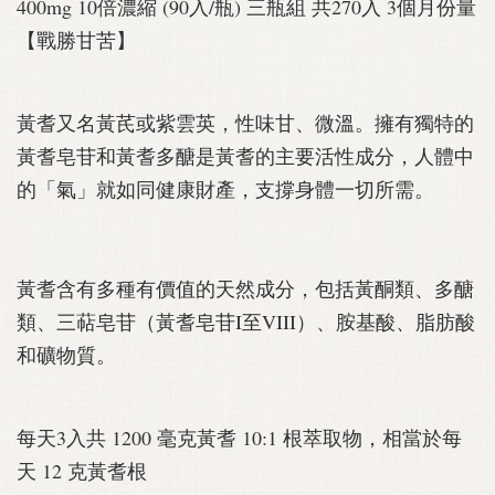
400mg 10倍濃縮 (90入/瓶) 三瓶組 共270入 3個月份量
【戰勝甘苦】
黃耆又名黃芪或紫雲英，性味甘、微溫。擁有獨特的
黃耆皂苷和黃耆多醣是黃耆的主要活性成分，人體中
的「氣」就如同健康財產，支撐身體一切所需。
黃耆含有多種有價值的天然成分，包括黃酮類、多醣
類、三萜皂苷（黃耆皂苷I至VIII）、胺基酸、脂肪酸
和礦物質。
每天3入共 1200 毫克黃耆 10:1 根萃取物，相當於每
天 12 克黃耆根