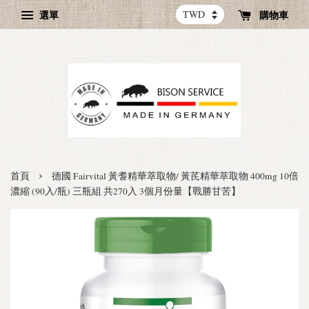
選單
購物車
›
首頁
德國 Fairvital 黃耆精華萃取物/ 黃芪精華萃取物 400mg 10倍
濃縮 (90入/瓶) 三瓶組 共270入 3個月份量【戰勝甘苦】