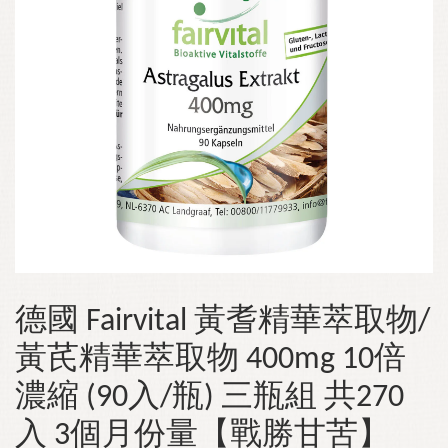
德國 Fairvital 黃耆精華萃取物/
黃芪精華萃取物 400mg 10倍
濃縮 (90入/瓶) 三瓶組 共270
入 3個月份量【戰勝甘苦】