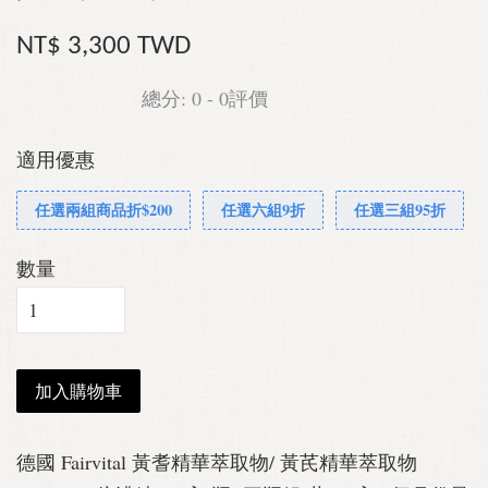
NT$ 3,300 TWD
總分:
0
-
0
評價
適用優惠
任選兩組商品折$200
任選六組9折
任選三組95折
數量
加入購物車
德國 Fairvital 黃耆精華萃取物/ 黃芪精華萃取物