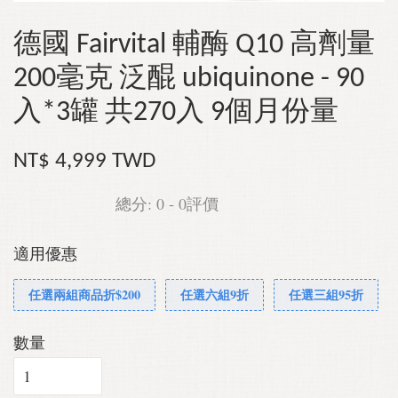
德國 Fairvital 輔酶 Q10 高劑量
200毫克 泛醌 ubiquinone - 90
入*3罐 共270入 9個月份量
NT$ 4,999 TWD
總分:
0
-
0
評價
適用優惠
任選兩組商品折$200
任選六組9折
任選三組95折
數量