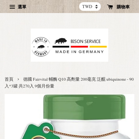
選單
購物車
›
首頁
德國 Fairvital 輔酶 Q10 高劑量 200毫克 泛醌 ubiquinone - 90
入*3罐 共270入 9個月份量