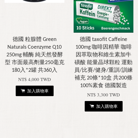
德國 粒腺體 Green
德國 taxofit Caffeine
Naturals Coenzyme Q10
100mg 咖啡因精華 咖啡
250mg 輔酶 純天然發酵
因萃取物和維生素加牛
型 市面最高劑量250毫克
磺酸 能量晶球顆粒 運動
180入*2罐 共360入
員/比賽/健身/重訓/訓練
補充 20條*10盒 共200條
NT$ 4,000 TWD
100%素食 德國製造
加入購物車
NT$ 3,300 TWD
加入購物車