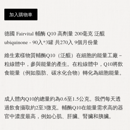
加入購物車
德國 Fairvital 輔酶 Q10 高劑量 200毫克 泛醌
ubiquinone - 90入*3罐 共270入 9個月份量
維生素樣物質輔酶Q10（泛醌）在細胞的能量工廠－
粒線體中，參與能量的產生。在粒線體中，Q10將飲
食能量（例如脂肪、碳水化合物）轉化為細胞能量。
成人體內Q10的總量約為0.6至1.5公克。我們每天透
過飲食攝取約2至3微克。輔酶Q10在能量需求高的器
官中濃度最高，例如心肌、肝臟、腎臟和胰臟。