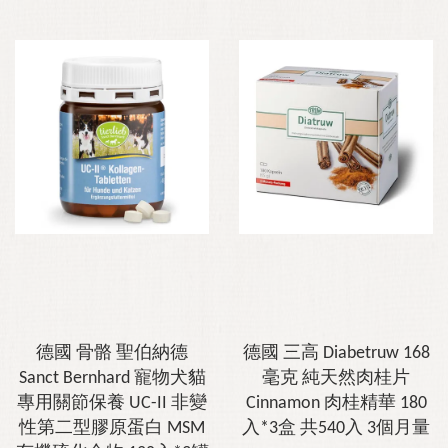
德國 骨骼 聖伯納德
德國 三高 Diabetruw 168
Sanct Bernhard 寵物犬貓
毫克 純天然肉桂片
專用關節保養 UC-II 非變
Cinnamon 肉桂精華 180
性第二型膠原蛋白 MSM
入*3盒 共540入 3個月量