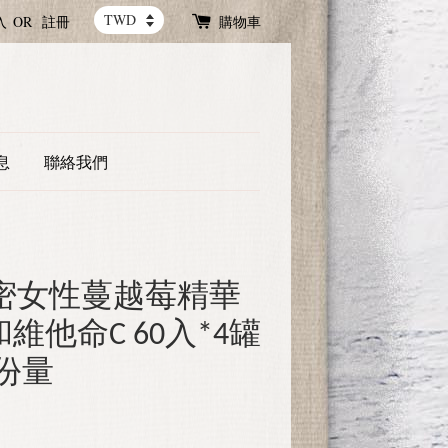
入
OR
註冊
購物車
息
聯絡我們
a 私密女性蔓越莓精華
維他命C 60入*4罐
月份量