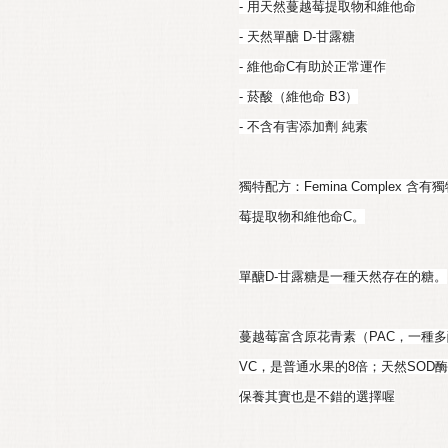
- 用天然蔓越莓提取物和維他命
- 天然單醣 D-甘露糖
- 維他命C有助於正常運作
- 菸酸（維他命 B3）
- 不含有害添加劑 純素
獨特配方：Femina Complex 
莓提取物和維他命C。
單醣D-甘露糖是一種天然存在的糖。
蔓越莓富含原花青素（PAC，一種
VC，是普通水果的8倍；天然SOD
保養其實也是不錯的選擇喔