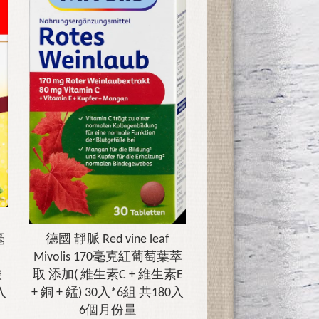
毫
德國 靜脈 Red vine leaf
Mivolis 170毫克紅葡萄葉萃
酸
取 添加( 維生素C + 維生素E
入
+ 銅 + 錳) 30入*6組 共180入
6個月份量