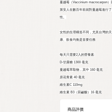
蔓越莓（Vaccinium macroc
第安人在數百年前就對蔓越莓進行了
性。
女性的生理構造不同，尤其台灣的天
康、飲食均衡是首要任務
每天只需要2入的營養素:
D-甘露糖 1300 毫克
蔓越莓萃取物，其中 160 毫克
原花青素 40 毫克
維生素C 110mg
維生素 B3（菸鹼酸）16 毫克
商品評價