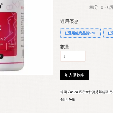
總分:
0
-
0
適用優惠
任選兩組商品折$200
任
數量
加入購物車
德國 Casida 私密女性蔓越莓精華 另
4個月份量