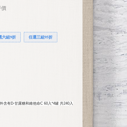
評價
選六組9折
任選三組95折
外含有D-甘露糖和維他命C 60入*4罐 共240入