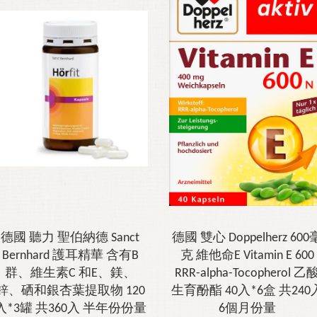
德國 聽力 聖伯納德 Sanct
德國 雙心 Doppelherz 600
Bernhard 護耳精華 含有B
克 維他命E Vitamin E 600
群、維生素C 和E、鎂、
RRR-alpha-Tocopherol 乙
鋅、硒和銀杏葉提取物 120
生育酚酯 40入*6盒 共240
入*3罐 共360入 半年份份量
6個月份量