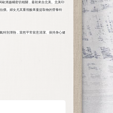
arpon）與歐洲越橘密切相關，最初來自北美。北美印
估價。婦女尤其重視酸果蔓提取物的營養特
氣特別溼熱，當然平常留意清潔、保持身心健