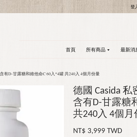
登
首頁
所有商品
最新消
 含有D-甘露糖和維他命C 60入*4罐 共240入 4個月份量
德國 Casid
含有D-甘露糖和
共240入 4個
NT$ 3,999 TWD