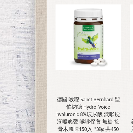
德國 喉嚨 Sanct Bernhard 聖
伯納德 Hydro-Voice
hyaluronic 8%玻尿酸 潤喉錠
潤喉爽聲 喉嚨保養 無糖 接
骨木風味150入 *3罐 共450