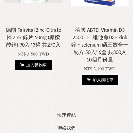
德國 Fairvital Zinc-Citrate
德國 ABTEI Vitamin D3
鋅 Zink 鋅片 50mg (檸檬
2500 I.E. 維他命D3+ Zink
酸鋅) 90入*3罐 共270入
鋅 + selenium 硒三效合一
配方 50入*6盒 共300入
NT$ 3,500 TWD
10個月份量
加入購物車
NT$ 3,100 TWD
加入購物車
快速連結
聯絡我們