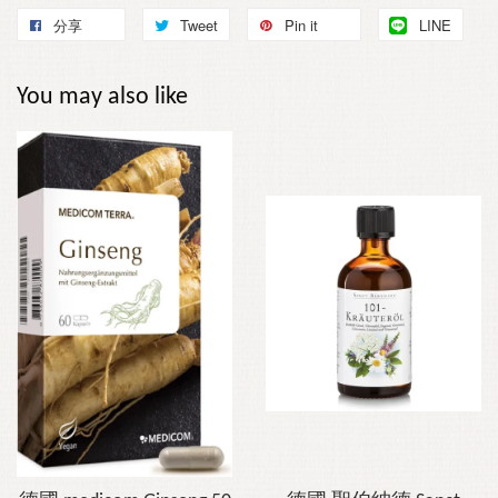
分享
Tweet
Pin it
LINE
You may also like