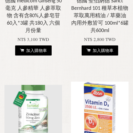
德國 medicom Ginseng 50
德國 聖伯納德 Sanct
毫克 人參精華 人參萃取
Bernhard 101 種草本植物
物 含有含80%人參皂苷
萃取萬用精油 / 草藥油
60入*3罐 共180入 六個
內用外敷皆可 100ml*6罐
月份量
共600ml
NT$ 3,100 TWD
NT$ 2,800 TWD
加入購物車
加入購物車