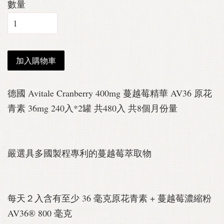
數量
加入購物車
德國 Avitale Cranberry 400mg 蔓越莓精華 AV36 原花
青素 36mg 240入*2罐 共480入 共8個月份量
嚴選具多國製程專利的蔓越莓萃取物
每天２入含有至少 36 毫克原花青素 + 蔓越莓濃縮粉
AV36® 800 毫克