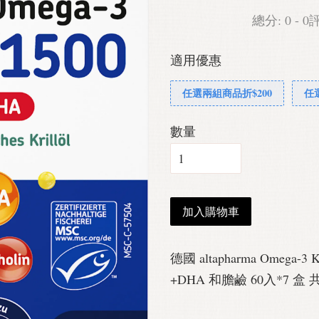
總分:
0
-
0
適用優惠
任選兩組商品折$200
任
數量
加入購物車
德國 altapharma Omega-3
+DHA 和膽鹼 60入*7 盒 