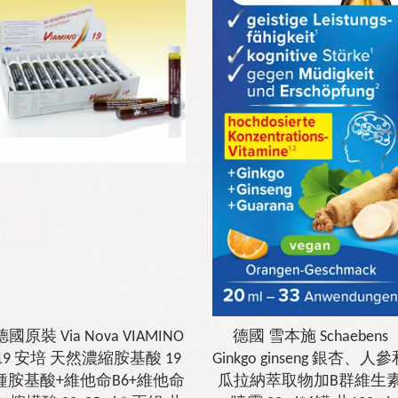
德國原裝 Via Nova VIAMINO
德國 雪本施 Schaebens
19 安培 天然濃縮胺基酸 19
Ginkgo ginseng 銀杏、人
種胺基酸+維他命B6+維他命
瓜拉納萃取物加B群維生