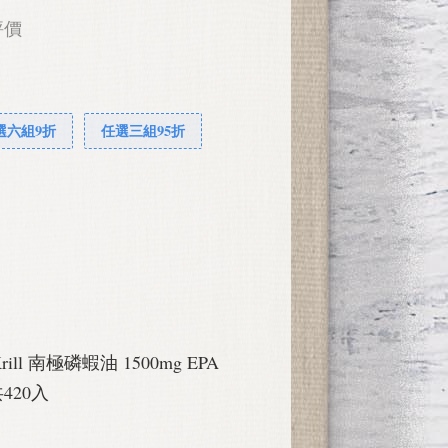
評價
選六組9折
任選三組95折
 Krill 南極磷蝦油 1500mg EPA
共420入