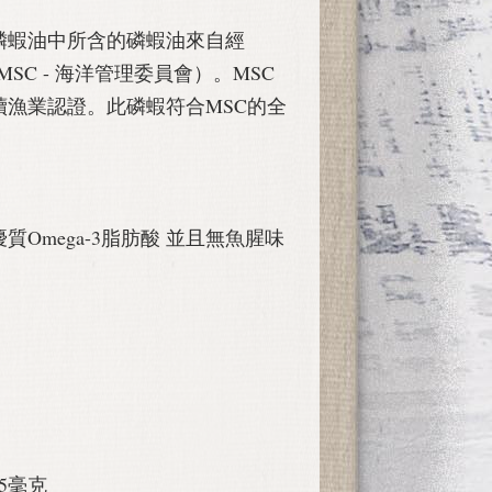
ega-3 磷蝦油中所含的磷蝦油來自經
SC - 海洋管理委員會）。MSC
漁業認證。此磷蝦符合MSC的全
Omega-3脂肪酸 並且無魚腥味
35毫克