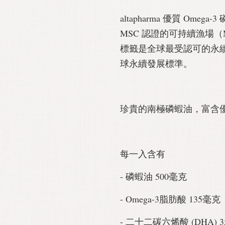
altapharma 優質 Om
MSC 認證的可持續漁場（M
標籤是全球最受認可的永續
球永續發展標準。
珍貴的南極磷蝦油，富含優質
每一入含有
- 磷蝦油 500毫克
- Omega-3脂肪酸 135毫克
- 二十二碳六烯酸 (DHA) 