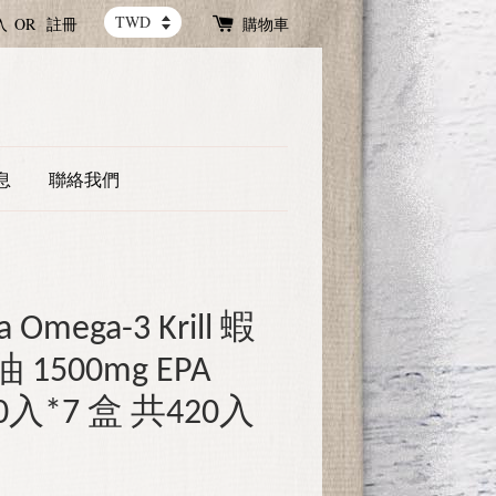
入
OR
註冊
購物車
息
聯絡我們
 Omega-3 Krill 蝦
1500mg EPA
0入*7 盒 共420入