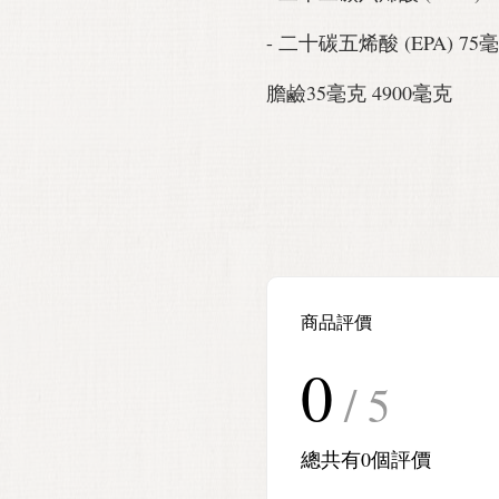
- 二十碳五烯酸 (EPA) 75
膽鹼35毫克 4900毫克
商品評價
0
/ 5
總共有
0
個評價