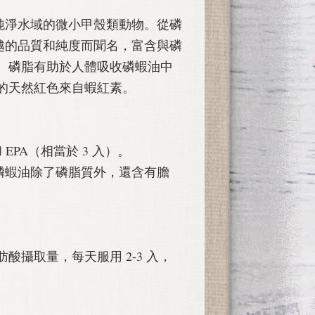
純淨水域的微小甲殼類動物。從磷
越的品質和純度而聞名，富含與磷
脂肪酸。磷脂有助於人體吸收磷蝦油中
膠囊的天然紅色來自蝦紅素。
和 EPA（相當於 3 入）。
ega-3 磷蝦油除了磷脂質外，還含有膽
脂肪酸攝取量，每天服用 2-3 入，