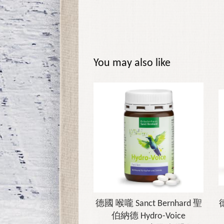
You may also like
德國 喉嚨 Sanct Bernhard 聖
伯納德 Hydro-Voice