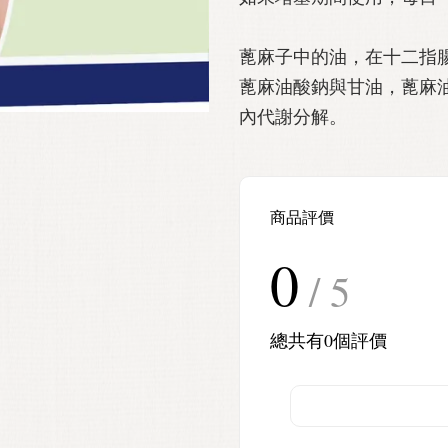
蓖麻子中的油，在十二指
蓖麻油酸鈉與甘油，蓖麻
內代謝分解。
商品評價
0
/ 5
總共有
0
個評價