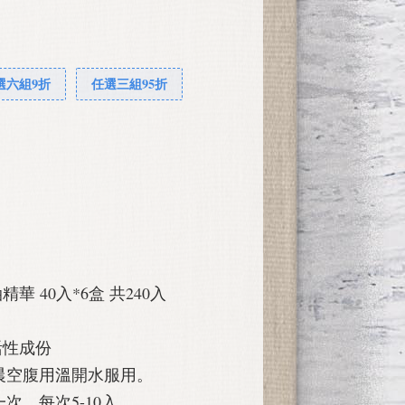
選六組9折
任選三組95折
精華 40入*6盒 共240入
活性成份
晨空腹用溫開水服用。
次，每次5-10入