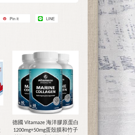
Pin it
LINE
）
德國 Vitamaze 海洋膠原蛋白
盒
1200mg+50mg蛋殼膜和竹子