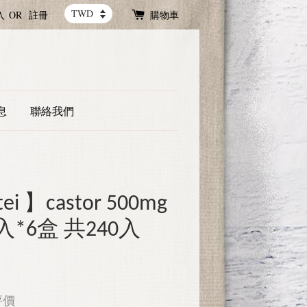
入
OR
註冊
購物車
息
聯絡我們
 】castor 500mg
*6盒 共240入
評價