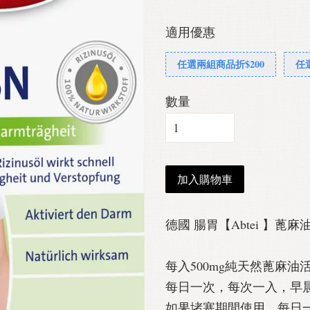
適用優惠
任選兩組商品折$200
任
數量
加入購物車
德國 腸胃【Abtei 】蓖麻油
每入500mg純天然蓖麻油
每日一次，每次一入，早
如果堵塞期間使用，每日一