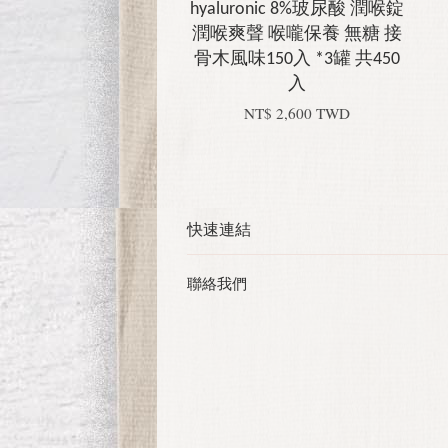
hyaluronic 8%玻尿酸 潤喉錠
潤喉爽聲 喉嚨保養 無糖 接
骨木風味150入 *3罐 共450
入
NT$ 2,600 TWD
快速連結
聯絡我們