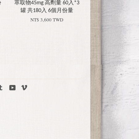
份
萃取物45mg 高劑量 60入*3
罐 共180入 6個月份量
NT$ 3,600 TWD
tagram
Tumblr
YouTube
Vimeo