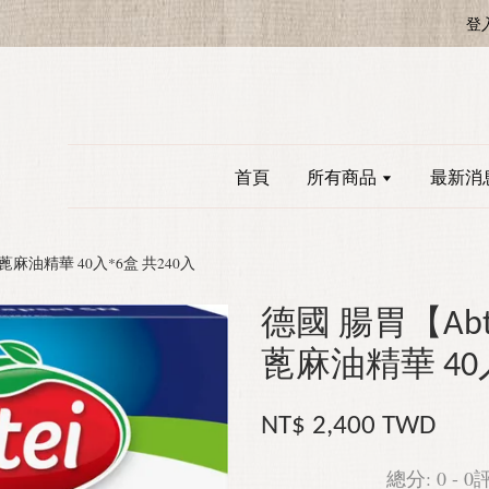
登
首頁
所有商品
最新消
mg 蓖麻油精華 40入*6盒 共240入
德國 腸胃【Abtei
蓖麻油精華 40入
NT$ 2,400 TWD
總分:
0
-
0