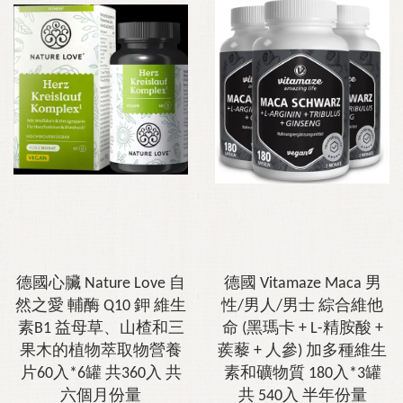
德國心臟 Nature Love 自
德國 Vitamaze Maca 男
然之愛 輔酶 Q10 鉀 維生
性/男人/男士 綜合維他
素B1 益母草、山楂和三
命 (黑瑪卡 + L-精胺酸 +
果木的植物萃取物營養
蒺藜 + 人參) 加多種維生
片60入*6罐 共360入 共
素和礦物質 180入*3罐
六個月份量
共 540入 半年份量