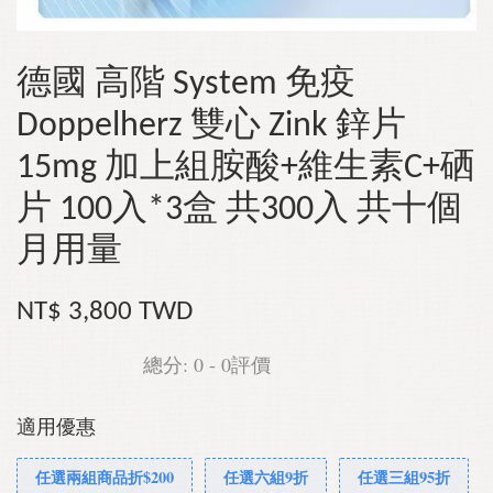
德國 高階 System 免疫
Doppelherz 雙心 Zink 鋅片
15mg 加上組胺酸+維生素C+硒
片 100入*3盒 共300入 共十個
月用量
NT$ 3,800 TWD
總分:
0
-
0
評價
適用優惠
任選兩組商品折$200
任選六組9折
任選三組95折