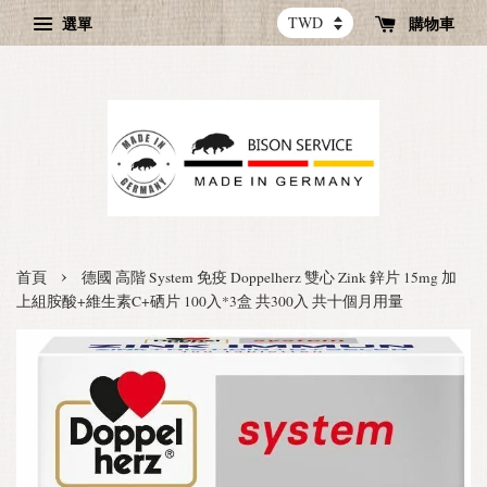
選單
購物車
›
首頁
德國 高階 System 免疫 Doppelherz 雙心 Zink 鋅片 15mg 加
上組胺酸+維生素C+硒片 100入*3盒 共300入 共十個月用量