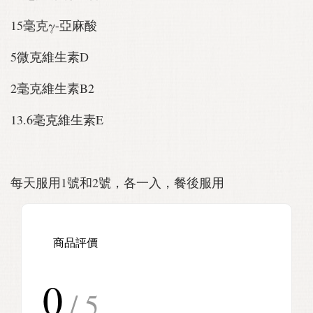
15毫克γ-亞麻酸
5微克維生素D
2毫克維生素B2
13.6毫克維生素E
每天服用1號和2號，各一入，餐後服用
商品評價
0
/ 5