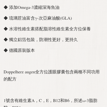
◆ 添加Omega-3濃縮深海魚油
◆ 琉璃苣油富含γ-次亞麻油酸(GLA)
◆ 水溶性維生素搭配脂溶性維生素全方位保養
◆ 獨立鋁箔包裝，防潮性更好，更持久
◆ 德國原裝版本
Doppelherz augen全方位護眼膠囊包含兩種不同功用
的配方
1號含有維生素A，C，E，B12和B6，所述ω-3脂肪