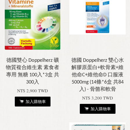
德國雙心 Doppelherz 礦
德國 Doppelherz 雙心水
物質複合維生素 素食者
解膠原蛋白+軟骨素+維
專用 無糖 100入*3盒 共
他命C+維他命D 口服液
300入
5000mg (14條*6盒 共84
入) - 骨骼和軟骨
NT$ 2,900 TWD
NT$ 3,200 TWD
加入購物車
加入購物車