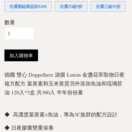
任選兩組商品折$200
任選六組9折
任選三組95折
數量
加入購物車
德國 雙心 Doppelherz 淚膜 Lutein 金盞花萃取物日夜
複方配方 葉黃素和玉米黃質另外添加魚油和琉璃苣
油 120入*3盒 共360入 半年份份量
◆ 高濃度葉黃素+魚油，專為3C族群的配方設計
◆ 日夜膠囊雙重保養