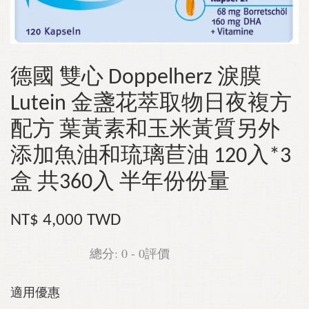
德國 雙心 Doppelherz 淚膜
Lutein 金盞花萃取物日夜複方
配方 葉黃素和玉米黃質另外
添加魚油和琉璃苣油 120入*3
盒 共360入 半年份份量
NT$ 4,000 TWD
總分:
0
-
0
評價
適用優惠