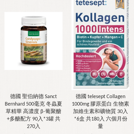
德國 聖伯納德 Sanct
德國 telesept Collagen
Bernhard 500毫克 冬蟲夏
1000mg 膠原蛋白 生物素
草精華 高濃度 β-葡聚醣
加維生素和礦物質 30入
+多醣配方 90入*3罐 共
*6盒 共180入 六個月份
270入
量