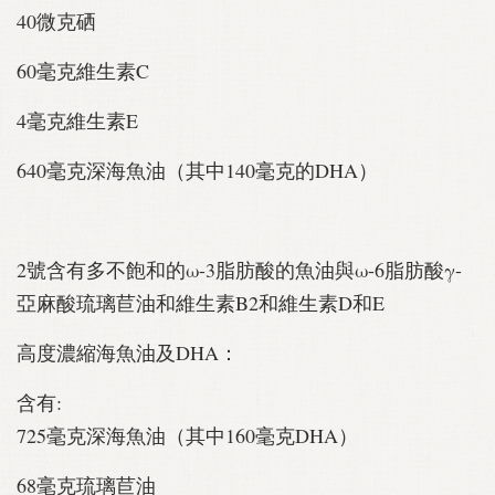
40微克硒
60毫克維生素C
4毫克維生素E
640毫克深海魚油（其中140毫克的DHA）
2號含有多不飽和的ω-3脂肪酸的魚油與ω-6脂肪酸γ-
亞麻酸琉璃苣油和維生素B2和維生素D和E
高度濃縮海魚油及DHA：
含有:
725毫克深海魚油（其中160毫克DHA）
68毫克琉璃苣油