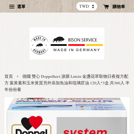
選單
購物車
›
首頁
德國 雙心 Doppelherz 淚膜 Lutein 金盞花萃取物日夜複方配
方 葉黃素和玉米黃質另外添加魚油和琉璃苣油 120入*3盒 共360入 半
年份份量