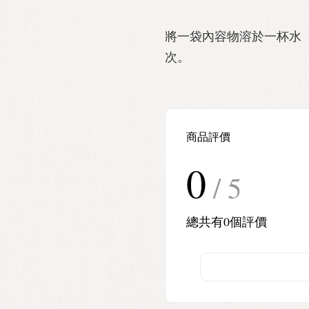
將一袋內容物溶於一杯水（
次。
商品評價
0
/ 5
總共有
0
個評價