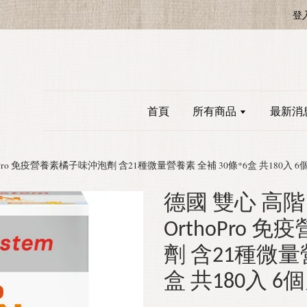
登
首頁
所有商品
最新消
OrthoPro 免疫營養素橘子味沖泡劑 含21種微量營養素 全補 30條*6盒 共180入 
德國 雙心 高階 D
OrthoPro
劑 含21種微量
盒 共180入 