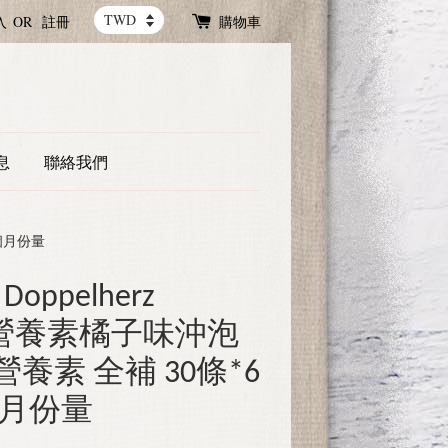
入
OR
註冊
購物車
息
聯絡我們
6個月份量
oppelherz
 免疫營養素橘子味沖泡
營養素 全補 30條*6
6個月份量