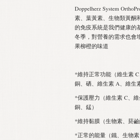
Doppelherz System 
素、葉黃素、生物類黃酮和
的免疫系統是我們健康的
冬季，對營養的需求也會
果柳橙的味道
*維持正常功能（維生素 
銅、硒、維生素 A、維生素 
*保護壓力（維生素 C、維
銅、錳）
*維持黏膜（生物素、菸鹼酸
*正常的能量（鐵、生物