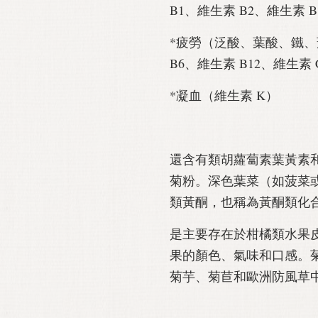
B1、維生素 B2、維生素 B
*疲勞（泛酸、葉酸、鐵、
B6、維生素 B12、維生素 
*凝血（維生素 K）
還含有類胡蘿蔔素葉黃素
菊粉。深色葉菜（如菠菜
類黃酮，也稱為黃酮類化
是主要存在於柑橘類水果
果的顏色、氣味和口感。
菊芋、菊苣和歐洲防風草