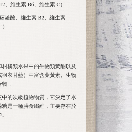
12、維生素 B6、維生素 C）
菸鹼酸、維生素 B2、維生素
C）
和柑橘類水果中的生物類黃酮以及
或羽衣甘藍）中富含葉黃素。生物
合物，
皮中的次級植物物質，它決定了水
菊糖是一種膳食纖維，主要存在於
中。