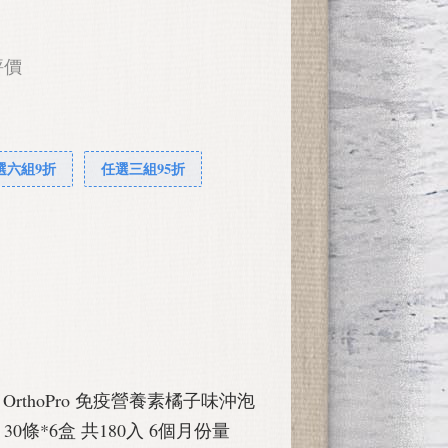
評價
選六組9折
任選三組95折
rz OrthoPro 免疫營養素橘子味沖泡
30條*6盒 共180入 6個月份量