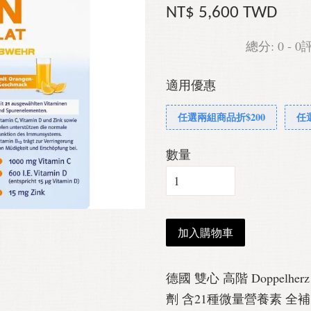
NT$ 5,600 TWD
總分:
0
-
0
適用優惠
任選兩組商品折$200
任
數量
加入購物車
德國 雙心 高階 Doppelhe
劑 含21種微量營養素 全補 