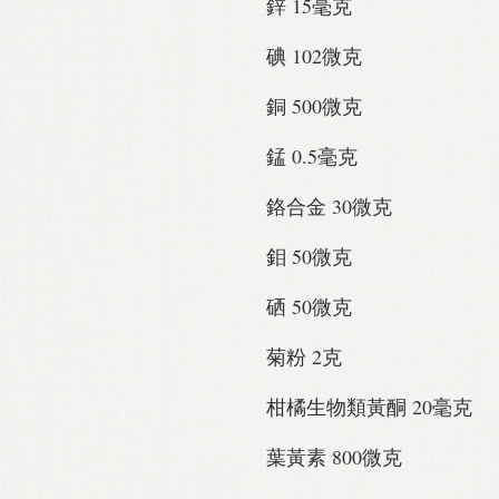
鋅 15毫克
碘 102微克
銅 500微克
錳 0.5毫克
鉻合金 30微克
鉬 50微克
硒 50微克
菊粉 2克
柑橘生物類黃酮 20毫克
葉黃素 800微克