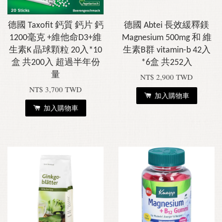
德國 Taxofit 鈣質 鈣片 鈣
德國 Abtei 長效緩釋鎂
1200毫克 +維他命D3+維
Magnesium 500mg 和 維
生素K 晶球顆粒 20入*10
生素B群 vitamin-b 42入
盒 共200入 超過半年份
*6盒 共252入
量
NT$ 2,900 TWD
NT$ 3,700 TWD
加入購物車
加入購物車