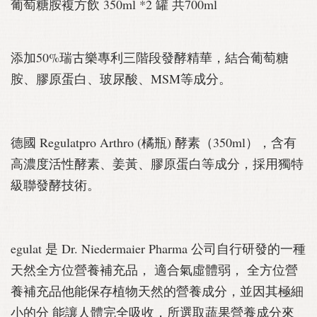
葡萄糖胺複方飲 350ml *2 罐 共700ml
添加50%瑞古樂專利三階段發酵精華，結合葡萄糖
胺、膠原蛋白、玻尿酸、MSM等成分。
德國 Regulatpro Arthro (橘瓶) 酵素（350ml），含有
高濃度活性酵素、姜黃、膠原蛋白等成分，採用獨特
級聯發酵技術。
egulat 是 Dr. Niedermaier Pharma 公司自行研發的一種
天然全方位營養補充品， 適合氣虛體弱， 全方位營
養補充品他能保存植物天然的營養成分，並因其極細
小的分 能讓人體完全吸收，所選取蔬果營養成分來