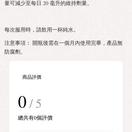
量可減少至每日 20 毫升的維持劑量。
每次服用時，請飲用一杯純水。
注意事項： 開瓶後需在一個月內使用完畢，產品無
防腐劑。
商品評價
0
/ 5
總共有
0
個評價