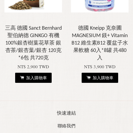
三高 德國 Sanct Bernhard
德國 Kneipp 克奈圃
聖伯納德 GINKGO 有機
MAGNESIUM 鎂+ Vitamin
100%銀杏樹葉花草茶 銀
B12 維生素B12 覆盆子水
杏茶/銀杏葉/銀杏 120克
果軟糖 60入*8罐 共480
*6包 共720克
入
NT$ 2,900 TWD
NT$ 3,900 TWD
加入購物車
加入購物車
快速連結
聯絡我們