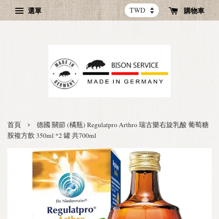
選單
購物車
›
首頁
德國 關節 (橘瓶) Regulatpro Arthro 瑞古樂右旋乳酸 葡萄糖
胺複方飲 350ml *2 罐 共700ml