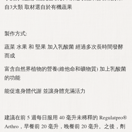
自3大類 取材選自於有機蔬果
製作方式:
蔬菜 水果 和 堅果 加入乳酸菌 經過多次長時間發酵
而成
富含自然界植物的營養(維他命和礦物質) 加上乳酸菌
的功能
能促進身體代謝 並讓身體充滿活力
建議在前 5 週每日服用 40 毫升未稀釋的 Regulatpro®
Arthro，早餐前 20 毫升，晚餐前 20 毫升。之後，劑