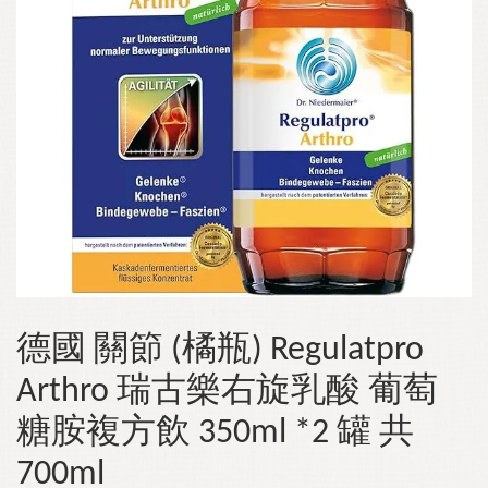
德國 關節 (橘瓶) Regulatpro
Arthro 瑞古樂右旋乳酸 葡萄
糖胺複方飲 350ml *2 罐 共
700ml