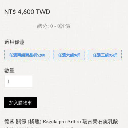
NT$ 4,600 TWD
總分:
0
-
0
評價
適用優惠
任選兩組商品折$200
任選六組9折
任選三組95折
數量
加入購物車
德國 關節 (橘瓶) Regulatpro Arthro 瑞古樂右旋乳酸