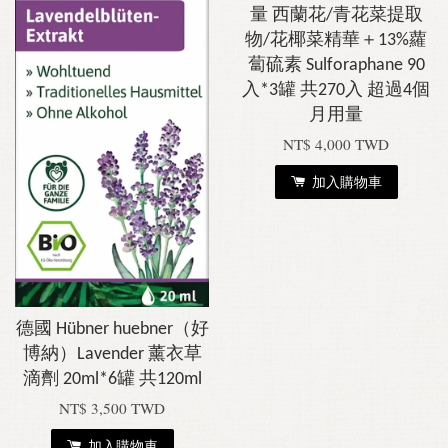
量 西蘭花/青花菜提取
物/花椰菜精華＋13%蘿
蔔硫素 Sulforaphane 90
入*3罐 共270入 超過4個
月用量
NT$ 4,000 TWD
加入購物車
德國 Hübner huebner（好
博納）Lavender 薰衣草
滴劑 20ml*6罐 共120ml
NT$ 3,500 TWD
加入購物車