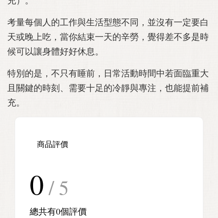
充）。
考量每個人的工作與生活型態不同，並沒有一定要白
天或晚上吃，當你結束一天的辛勞，覺得差不多是時
候可以讓身體好好休息。
特別的是，不只有睡前，日常活動時間中若面臨重大
且關鍵的時刻、需要十足的冷靜與專注，也能提前補
充。
商品評價
0
/ 5
總共有
0
個評價