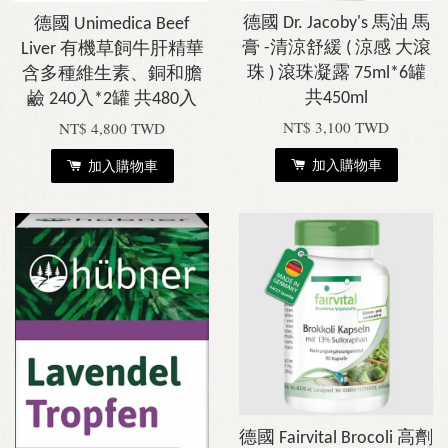
德國 Dr. Jacoby's 馬油 馬
德國 Unimedica Beef
膏 -清涼舒緩 ( 涼感 大滾
Liver 有機草飼牛肝精華
珠 ) 滾珠凝露 75ml*6罐
含多種維生素、銅和膽
共450ml
鹼 240入*2罐 共480入
NT$ 3,100 TWD
NT$ 4,800 TWD
加入購物車
加入購物車
德國 Fairvital Brocoli 高劑