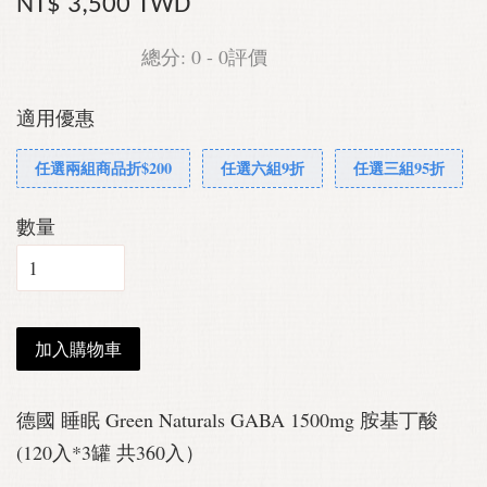
NT$ 3,500 TWD
總分:
0
-
0
評價
適用優惠
任選兩組商品折$200
任選六組9折
任選三組95折
數量
加入購物車
德國 睡眠 Green Naturals GABA 1500mg 胺基丁酸
(120入*3罐 共360入）