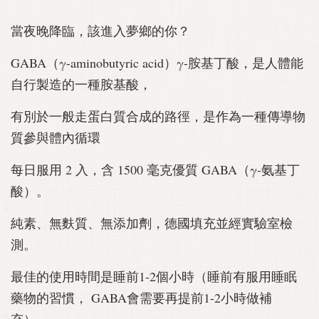
當夜晚降臨，該進入夢鄉的你？
GABA（γ-aminobutyric acid）γ-胺基丁酸，是人體能
自行製造的一種胺基酸，
有別於一般走蛋白質合成的路徑，是作為一種傳導物
質參與體內循環
每日服用 2 入，含 1500 毫克優質 GABA（γ-氨基丁
酸）。
純素、無麩質、無添加劑，德國填充並經實驗室檢
測。
最佳的使用時間是睡前1-2個小時（睡前有服用睡眠
藥物的習慣， GABA會需要再提前1-2小時做補