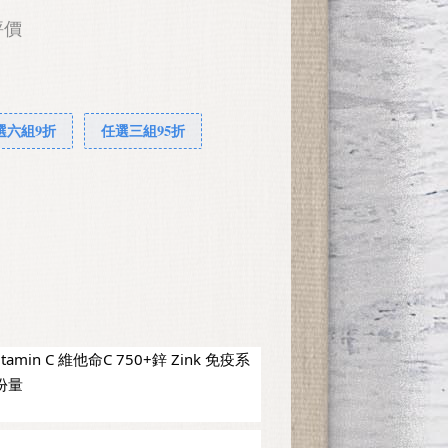
評價
選六組9折
任選三組95折
tamin C 維他命C 750+鋅 Zink 免疫系
月份量