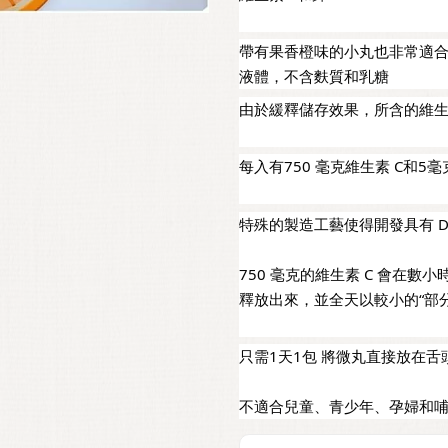
帶有果香橙味的小丸也非常適合
液體，不含麩質和乳糖
由於緩釋儲存效果，所含的維生
每入有750 毫克維生素 C和5毫
特殊的製造工藝使得開發具有 D
750 毫克的維生素 C 會在數
釋放出來，並全天以較小的“部
只需1天1包 將微丸直接放在
不適合兒童、青少年、孕婦和