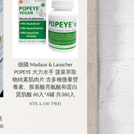
德國 Madaus & Lauscher
POPEYE 大力水手 菠菜萃取
物純素肌肉片 含多種微量營
養素、胺基酸亮氨酸和蛋白
質肌酸 60入*6罐 共360入
NT$ 4,100 TWD
、
精
0