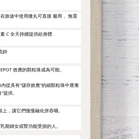
在旅途中使用微丸可直接 服用， 無需
素 C 全天持續提供給身體
克鋅
EPOT 效應的顆粒珠成為可能。
小時內從具有“儲存效應”的細顆粒珠中逐漸
分”提供。
舌頭上，讓它們慢慢融化併吞咽。
哺乳期婦女或腎功能受損的人。