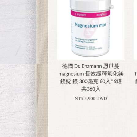
德國 Dr. Enzmann 恩世蔓
magnesium 長效緩釋氧化鎂
鎂錠 鎂 300毫克 60入*6罐
共360入
NT$ 3,900 TWD