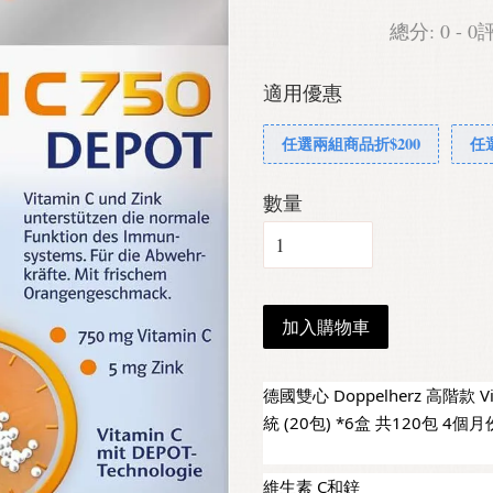
總分:
0
-
0
適用優惠
任選兩組商品折$200
任
數量
加入購物車
德國雙心 Doppelherz 高階款 Vi
統 (20包) *6盒 共120包 4個
維生素 C和鋅