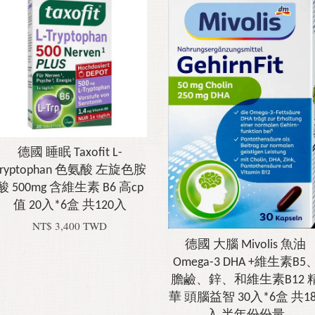
德國 睡眠 Taxofit L-
Tryptophan 色氨酸 左旋色胺
酸 500mg 含維生素 B6 高cp
值 20入*6盒 共120入
NT$ 3,400 TWD
德國 大腦 Mivolis 魚油
Omega-3 DHA +維生素B5
膽鹼、鋅、和維生素B12 
華 頭腦益智 30入*6盒 共18