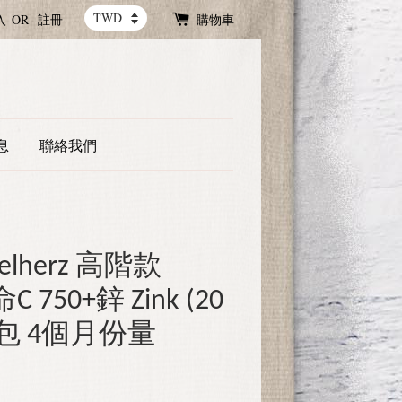
入
OR
註冊
購物車
息
聯絡我們
lherz 高階款
C 750+鋅 Zink (20
20包 4個月份量