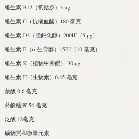
維生素 B12（氰鈷胺）3 µg
維生素 C（抗壞血酸）180 毫克
維生素 D3（膽鈣化醇）200IE（5 µg）
維生素 E（α-生育醇）15IU（10 毫克）
維生素 K（植物甲萘醌） 30 µg
維生素 H（生物素）0.45 毫克
葉酸 0.6 毫克
菸鹼醯胺 54 毫克
泛酸 18毫克
礦物質和微量元素