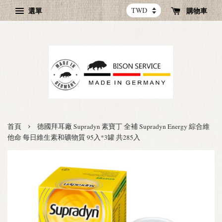
選單
購物車
›
首頁
德國拜耳廠 Supradyn 素寶丁 全補 Supradyn Energy 綜合維
他命 每日維生素和礦物質 95入*3罐 共285入