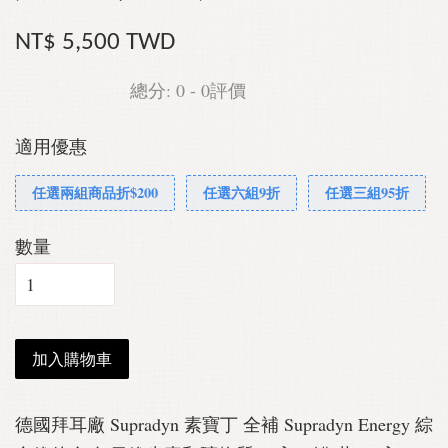
NT$ 5,500 TWD
總分:
0
-
0
評價
適用優惠
任選兩組商品折$200
任選六組9折
任選三組95折
數量
加入購物車
德國拜耳廠 Supradyn 素寶丁 全補 Supradyn Energy 綜