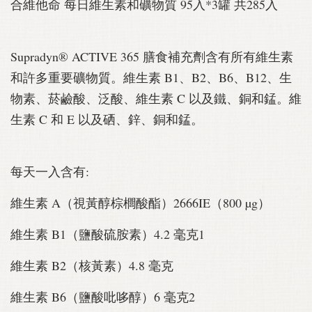
合維他命 每日維生素和礦物質 95入*3罐 共285入
Supradyn® ACTIVE 365 膳食補充劑含有所有維生素
和許多重要礦物質。維生素 B1、B2、B6、B12、生
物素、菸鹼酸、泛酸、維生素 C 以及鐵、銅和錳。維
生素 C 和 E 以及硒、鋅、銅和錳。
每天一入含有:
維生素 A（視黃醇棕櫚酸酯）2666IE（800 µg）
維生素 B1（鹽酸硫胺素）4.2 毫克1
維生素 B2（核黃素）4.8 毫克
維生素 B6（鹽酸吡哆醇）6 毫克2