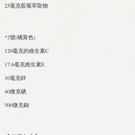
25毫克藍莓萃取物
*2號(橘黃色)
120毫克的維生素C
17.6毫克維生素E
10毫克鋅
40微克硒
500微克銅