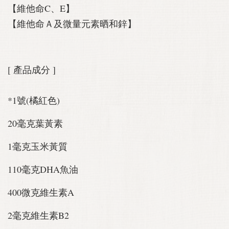
【維他命C、E】
【維他命Ａ及微量元素晒和鋅】
[ 產品成分 ]
*1號(橘紅色)
20毫克葉黃素
1毫克玉米黃質
110毫克DHA魚油
400微克維生素A
2毫克維生素B2