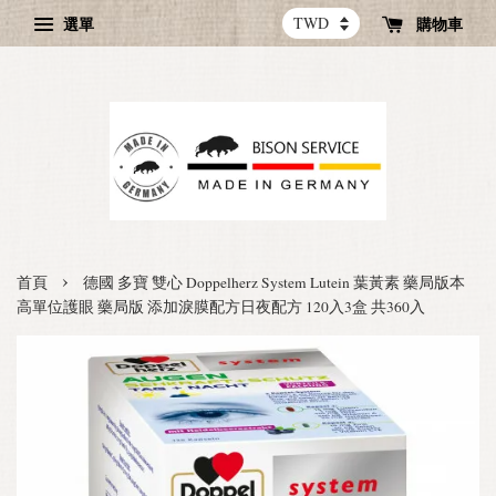
選單
購物車
›
首頁
德國 多寶 雙心 Doppelherz System Lutein 葉黃素 藥局版本
高單位護眼 藥局版 添加淚膜配方日夜配方 120入3盒 共360入