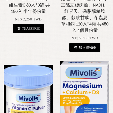
+維生素C 60入*3罐 共
乙醯左旋肉鹼、NADH、
180入 半年份份量
紅景天、磷脂醯絲胺
酸、穀胱甘肽、冬蟲夏
NT$ 2,250 TWD
草和銅 120入*4罐 共480
加入購物車
入 4個月份量
NT$ 9,500 TWD
加入購物車