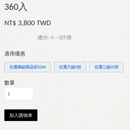
360入
NT$ 3,800 TWD
總分:
0
-
0
評價
適用優惠
任選兩組商品折$200
任選六組9折
任選三組95折
數量
加入購物車