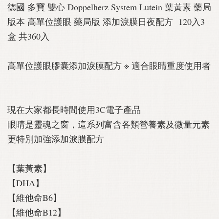
德國 多寶 雙心 Doppelherz System Lutein 葉黃素 藥局
版本 高單位護眼 藥局版 添加淚膜日夜配方 120入3
盒 共360入
高單位護眼膠囊添加淚膜配方 ※ 適合眼睛重度使用者
現在大家都長時間使用3C電子產品
眼睛是靈魂之窗，這系列富含各類營養素及微量元素
更特別加強添加淚膜配方
【葉黃素】
【DHA】
【維他命B6】
【維他命B12】