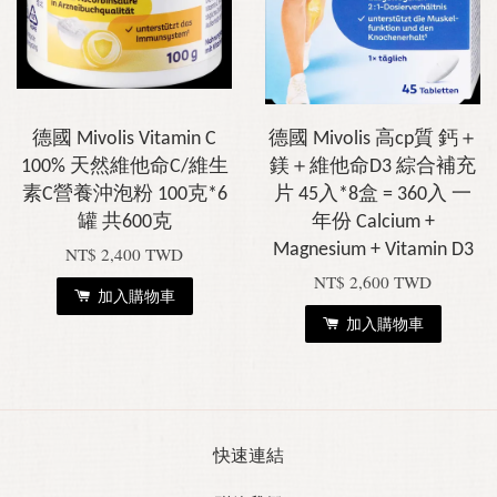
德國 Mivolis Vitamin C
德國 Mivolis 高cp質 鈣＋
100% 天然維他命C/維生
鎂＋維他命D3 綜合補充
素C營養沖泡粉 100克*6
片 45入*8盒 = 360入 一
罐 共600克
年份 Calcium +
Magnesium + Vitamin D3
NT$ 2,400 TWD
NT$ 2,600 TWD
加入購物車
加入購物車
快速連結