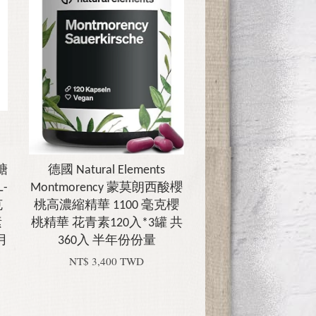
蘇糖
德國 Natural Elements
L-
Montmorency 蒙莫朗西酸櫻
克
桃高濃縮精華 1100 毫克櫻
素
桃精華 花青素120入*3罐 共
月
360入 半年份份量
NT$ 3,400 TWD