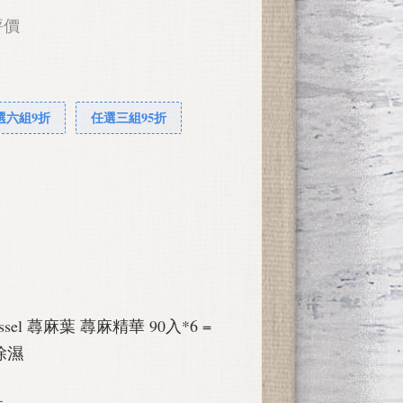
評價
選六組9折
任選三組95折
essel 蕁麻葉 蕁麻精華 90入*6 =
除濕