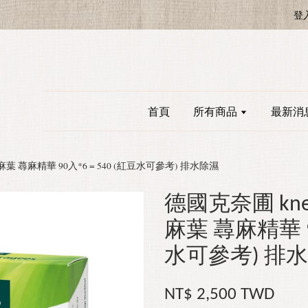
登
首頁
所有商品
最新消
el 蕁麻葉 蕁麻精華 90入*6 = 540 (紅豆水可參考) 排水除濕
德國克奈圃 kneip
麻葉 蕁麻精華 90
水可參考) 排
NT$ 2,500 TWD