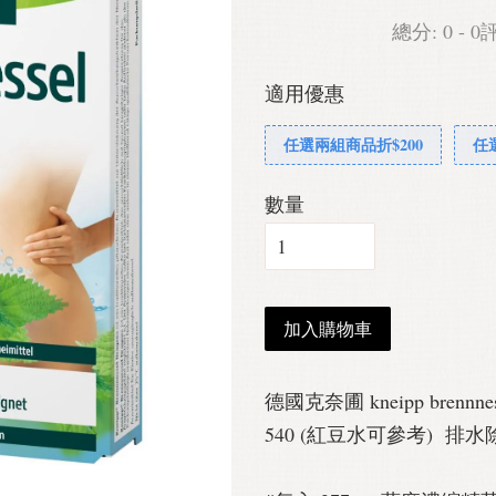
總分:
0
-
0
適用優惠
任選兩組商品折$200
任
數量
加入購物車
德國克奈圃 kneipp brennn
540 (紅豆水可參考) 排水