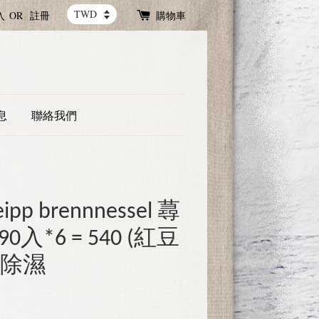
入
OR
註冊
購物車
息
聯絡我們
p brennnessel 蕁
入*6 = 540 (紅豆
水除濕