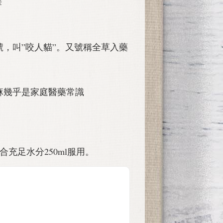
華
，叫”咬人貓”。又號稱全草入藥
麻幾乎是家庭醫藥常識
合充足水分250ml服用。