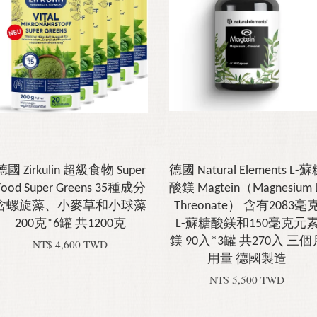
德國 Zirkulin 超級食物 Super
德國 Natural Elements L-
Food Super Greens 35種成分
酸鎂 Magtein（Magnesium 
含螺旋藻、小麥草和小球藻
Threonate） 含有2083毫
200克*6罐 共1200克
L-蘇糖酸鎂和150毫克元
鎂 90入*3罐 共270入 三個
NT$ 4,600 TWD
用量 德國製造
NT$ 5,500 TWD