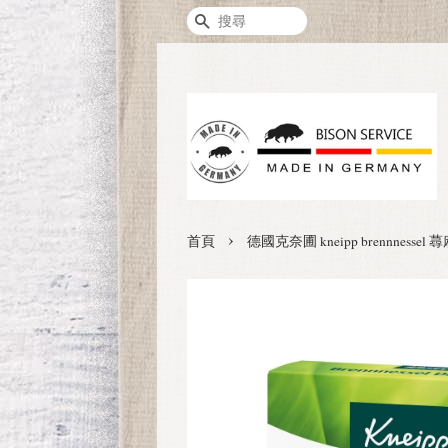
搜尋
›
首頁
德國克奈圃 kneipp brennness