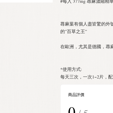
#每入 377mg 蕁麻濃縮精
蕁麻葉有個人盡皆驚的外號
的”百草之王”
在歐洲，尤其是德國，蕁
*使用方式:
每天三次，一次1~2片，配
商品評價
0