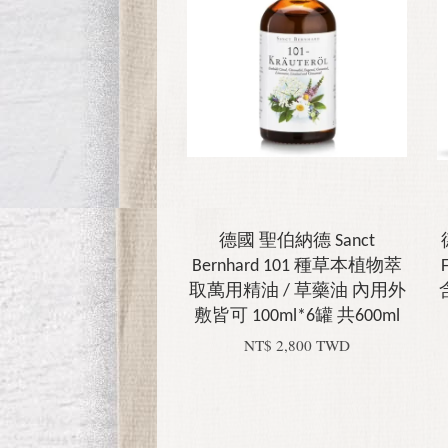
德國 聖伯納德 Sanct
Bernhard 101 種草本植物萃
取萬用精油 / 草藥油 內用外
敷皆可 100ml*6罐 共600ml
NT$ 2,800 TWD