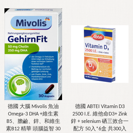
德國 大腦 Mivolis 魚油
德國 ABTEI Vitamin D3
Omega-3 DHA +維生素
2500 I.E. 維他命D3+ Zink
B5、膽鹼、鋅、和維生
鋅 + selenium 硒三效合一
素B12 精華 頭腦益智 30
配方 50入*6盒 共300入