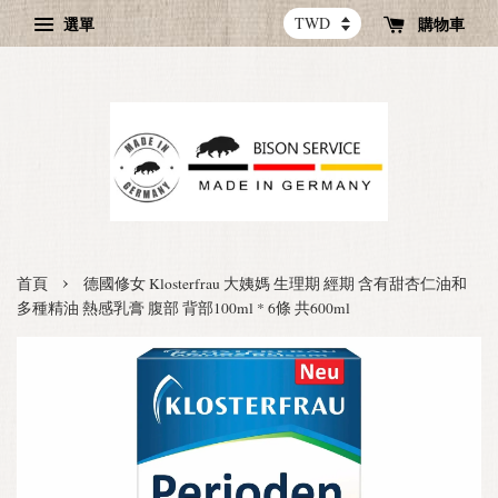
選單
購物車
›
首頁
德國修女 Klosterfrau 大姨媽 生理期 經期 含有甜杏仁油和
多種精油 熱感乳膏 腹部 背部100ml * 6條 共600ml