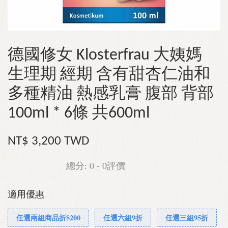
德國修女 Klosterfrau 大姨媽
生理期 經期 含有甜杏仁油和
多種精油 熱感乳膏 腹部 背部
100ml * 6條 共600ml
NT$ 3,200 TWD
總分:
0
-
0
評價
適用優惠
任選兩組商品折$200
任選六組9折
任選三組95折