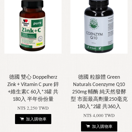
德國 雙心 Doppelherz
德國 粒腺體 Green
Zink + Vitamin C pure 鋅
Naturals Coenzyme Q10
+維生素C 60入*3罐 共
250mg 輔酶 純天然發酵
180入 半年份份量
型 市面最高劑量250毫克
180入*2罐 共360入
NT$ 2,250 TWD
NT$ 4,000 TWD
加入購物車
加入購物車