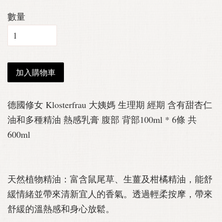
數量
加入購物車
德國修女 Klosterfrau 大姨媽 生理期 經期 含有甜杏仁
油和多種精油 熱感乳膏 腹部 背部100ml * 6條 共
600ml
天然植物精油：富含鼠尾草、生薑及柑橘精油，能舒
緩情緒並帶來清新宜人的香氣。透過輕柔按摩，帶來
舒緩的溫熱感和身心放鬆。