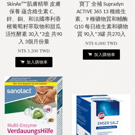
SkinAx²™肌膚精華 皮膚
寶丁 全補 Supradyn
保養 蘊含維生素 C、
ACTIVE 365 13 種維生
鋅、銅、和法國專利香
素、9 種礦物質和輔酶
檳葡萄籽萃取物和甜瓜
Q10 每日維生素和礦物
活性酵素 30入*3盒 共90
質 90入*3罐 共270入
入 3個月份量
NT$ 6,000 TWD
NT$ 3,200 TWD
加入購物車
加入購物車