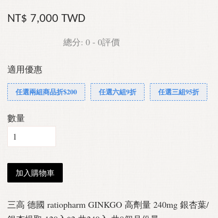
NT$ 7,000 TWD
總分:
0
-
0
評價
適用優惠
任選兩組商品折$200
任選六組9折
任選三組95折
數量
加入購物車
三高 德國 ratiopharm GINKGO 高劑量 240mg 銀杏葉/