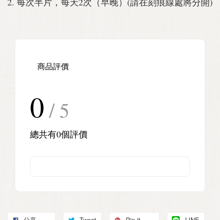
2. 每次半片，每天2次（早晚）(請在刻痕線處將分開)
商品評價
0
/ 5
總共有
0
個評價
分享
Tweet
Pin it
LINE