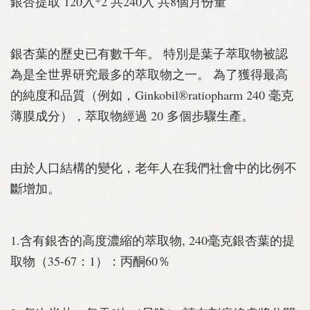
銀杏提取 120入*2 共240入 共8個月份量
銀杏葉的歷史已有數千年。 特別是葉子萃取物被認
為是全世界研究最多的萃取物之一。 為了獲得最高
的純度和品質（例如，Ginkobil®ratiopharm 240 毫克
薄膜成分），萃取物經過 20 多個步驟生產。
由於人口結構的變化，老年人在我們社會中的比例不
斷增加。
1.含有銀杏的高度濃縮的萃取物, 240毫克銀杏葉的提
取物（35-67：1）：丙酮60％