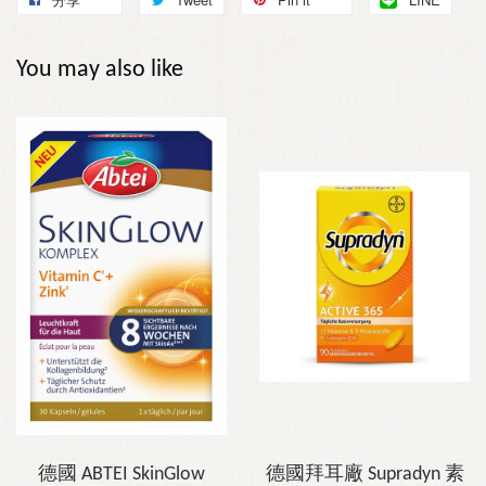
You may also like
德國 ABTEI SkinGlow
德國拜耳廠 Supradyn 素