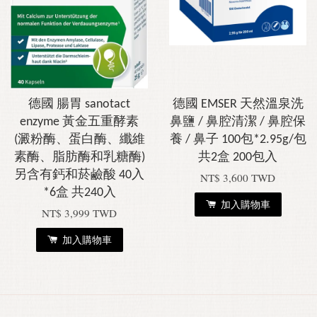
德國 腸胃 sanotact
德國 EMSER 天然溫泉洗
enzyme 黃金五重酵素
鼻鹽 / 鼻腔清潔 / 鼻腔保
(澱粉酶、蛋白酶、纖維
養 / 鼻子 100包*2.95g/包
素酶、脂肪酶和乳糖酶)
共2盒 200包入
另含有鈣和菸鹼酸 40入
NT$ 3,600 TWD
*6盒 共240入
加入購物車
NT$ 3,999 TWD
加入購物車