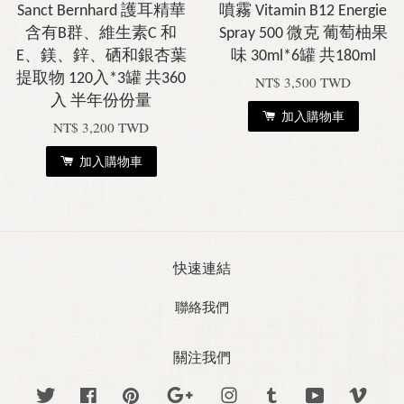
Sanct Bernhard 護耳精華
噴霧 Vitamin B12 Energie
含有B群、維生素C 和
Spray 500 微克 葡萄柚果
E、鎂、鋅、硒和銀杏葉
味 30ml*6罐 共180ml
提取物 120入*3罐 共360
NT$ 3,500 TWD
入 半年份份量
加入購物車
NT$ 3,200 TWD
加入購物車
快速連結
聯絡我們
關注我們
Twitter
Facebook
Pinterest
Google
Instagram
Tumblr
YouTube
Vime