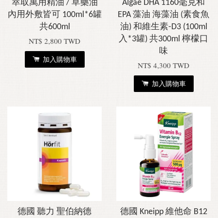
萃取萬用精油 / 草藥油
Algae DHA 1160毫克和
內用外敷皆可 100ml*6罐
EPA 藻油 海藻油 (素食魚
共600ml
油) 和維生素-D3 (100ml
入*3罐) 共300ml 檸檬口
NT$ 2,800 TWD
味
加入購物車
NT$ 4,300 TWD
加入購物車
德國 聽力 聖伯納德
德國 Kneipp 維他命 B12