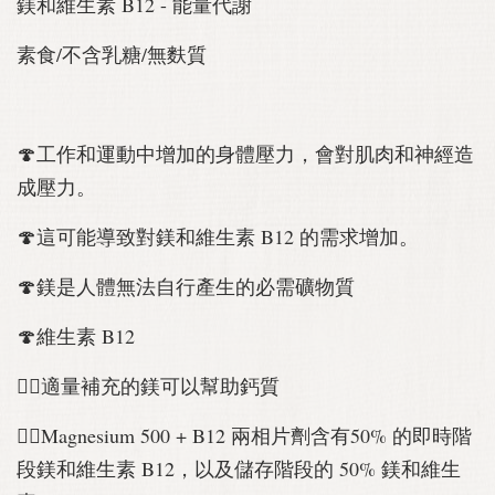
鎂和維生素 B12 - 能量代謝
素食/不含乳糖/無麩質
🍄工作和運動中增加的身體壓力，會對肌肉和神經造
成壓力。
🍄這可能導致對鎂和維生素 B12 的需求增加。
🍄鎂是人體無法自行產生的必需礦物質
🍄維生素 B12
🏋‍♀適量補充的鎂可以幫助鈣質
🏋‍♀Magnesium 500 + B12 兩相片劑含有50% 的即時階
段鎂和維生素 B12，以及儲存階段的 50% 鎂和維生