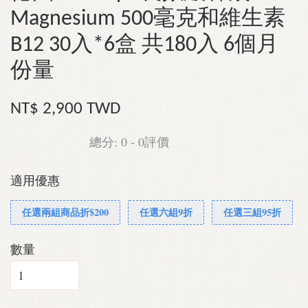
Magnesium 500毫克和維生素
B12 30入*6盒 共180入 6個月
份量
NT$ 2,900 TWD
總分:
0
-
0
評價
適用優惠
任選兩組商品折$200
任選六組9折
任選三組95折
數量