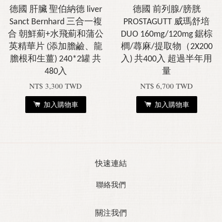
德國 肝臟 聖伯納德 liver
德國 前列腺/膀胱
Sanct Bernhard 三合一複
PROSTAGUTT 威瑪舒培
合 朝鮮薊+水飛薊和蒲公
DUO 160mg/120mg 鋸棕
英精華片 (添加膽鹼、龍
櫚/蕁麻/提取物（2X200
膽根和生薑) 240*2罐 共
入) 共400入 超過半年用
480入
量
NT$ 3,300 TWD
NT$ 6,700 TWD
加入購物車
加入購物車
快速連結
聯絡我們
關注我們