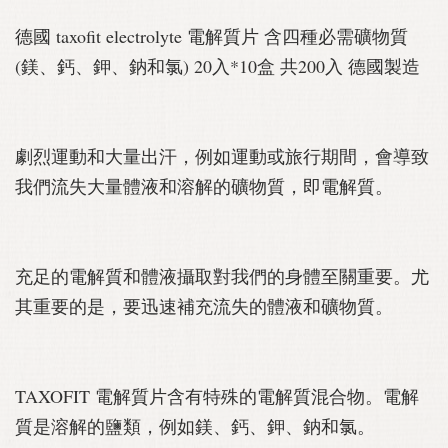
德國 taxofit electrolyte 電解質片 含四種必需礦物質
(鎂、鈣、鉀、鈉和氯) 20入*10盒 共200入 德國製造
劇烈運動和大量出汗，例如運動或旅行期間，會導致
我們流失大量體液和溶解的礦物質，即電解質。
充足的電解質和體液攝取對我們的身體至關重要。尤
其重要的是，要迅速補充流失的體液和礦物質。
TAXOFIT 電解質片含有特殊的電解質混合物。電解
質是溶解的鹽類，例如鎂、鈣、鉀、鈉和氯。