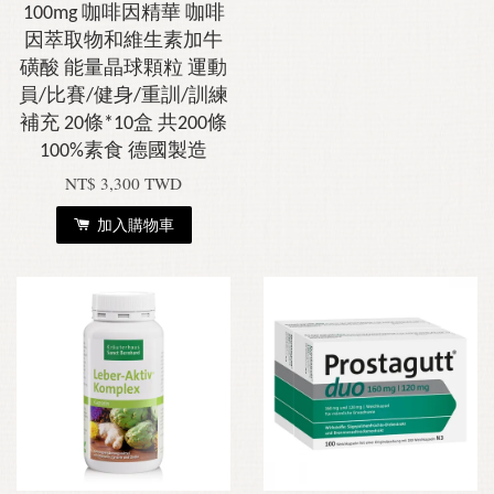
100mg 咖啡因精華 咖啡
因萃取物和維生素加牛
磺酸 能量晶球顆粒 運動
員/比賽/健身/重訓/訓練
補充 20條*10盒 共200條
100%素食 德國製造
NT$ 3,300 TWD
加入購物車