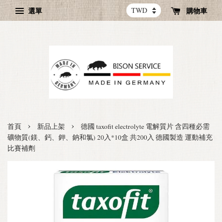
選單
購物車
›
›
首頁
新品上架
德國 taxofit electrolyte 電解質片 含四種必需
礦物質(鎂、鈣、鉀、鈉和氯) 20入*10盒 共200入 德國製造 運動補充
比賽補劑