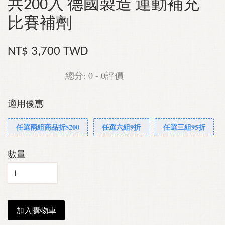
共200入 德國製造 運動補充
比賽補劑
NT$ 3,700 TWD
總分:
0
-
0
評價
適用優惠
任選兩組商品折$200
任選六組9折
任選三組95折
數量
加入購物車