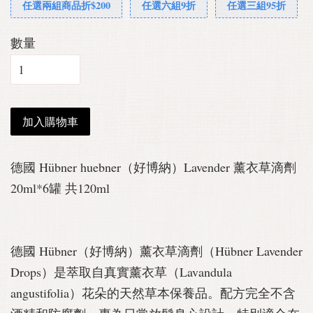
任選兩組商品折$200
任選六組9折
任選三組95折
數量
加入購物車
德國 Hübner huebner（好博納）Lavender 薰衣草滴劑
20ml*6罐 共120ml
德國 Hübner（好博納）薰衣草滴劑（Hübner Lavender
Drops）是萃取自真實薰衣草（Lavandula
angustifolia）花朵的天然草本保養品。配方完全不含