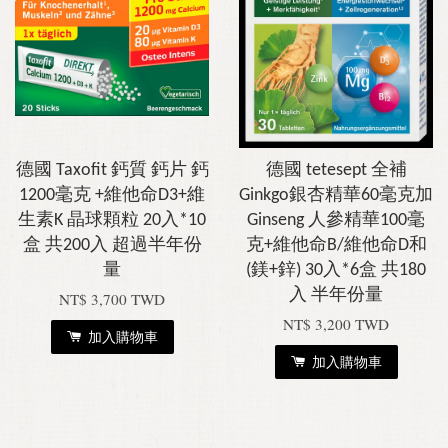
德國 Taxofit 鈣質 鈣片 鈣
德國 tetesept 全補
1200毫克 +維他命D3+維
Ginkgo銀杏精華60毫克加
生素K 晶球顆粒 20入*10
Ginseng 人參精華100毫
盒 共200入 超過半年份
克+維他命B/維他命D和
量
(鎂+鋅) 30入*6盒 共180
入 半年份量
NT$ 3,700 TWD
NT$ 3,200 TWD
加入購物車
加入購物車