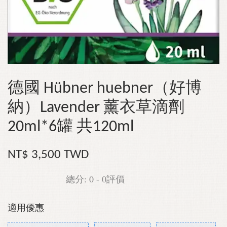
德國 Hübner huebner（好博
納）Lavender 薰衣草滴劑
20ml*6罐 共120ml
NT$ 3,500 TWD
總分:
0
-
0
評價
適用優惠