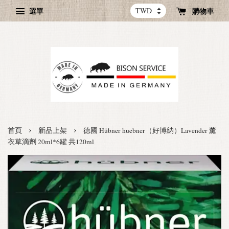
選單
購物車
›
›
首頁
新品上架
德國 Hübner huebner（好博納）Lavender 薰
衣草滴劑 20ml*6罐 共120ml