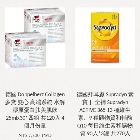
德國 Doppelherz Collagen
德國拜耳廠 Supradyn 素
多寶 雙心 高端系統 水解
寶丁 全補 Supradyn
膠原蛋白肽美肌飲
ACTIVE 365 13 種維生
25mlx30*四組 共120入 4
素、9 種礦物質和輔酶
個月份量
Q10 每日維生素和礦物
質 90入*3罐 共270入
NT$ 7,700 TWD