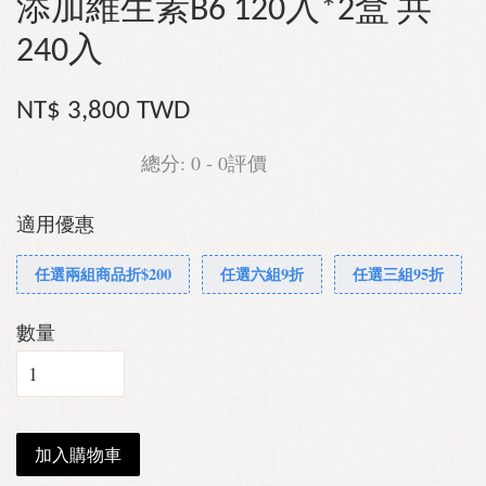
添加維生素B6 120入*2盒 共
240入
NT$ 3,800 TWD
總分:
0
-
0
評價
適用優惠
任選兩組商品折$200
任選六組9折
任選三組95折
數量
加入購物車