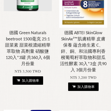
德國 Green Naturals
德國 ABTEI SkinGlow
beetroot 1500毫克 25:1
SkinAx²™肌膚精華 皮膚
甜菜素 甜菜根濃縮精華
保養 蘊含維生素 C、
萃取物 高劑量 硝酸鹽
鋅、銅、和法國專利香
120入*3罐 共360入 6個
檳葡萄籽萃取物和甜瓜
月份量
活性酵素 30入*3盒 共90
入 3個月份量
NT$ 3,500 TWD
NT$ 3,200 TWD
加入購物車
加入購物車