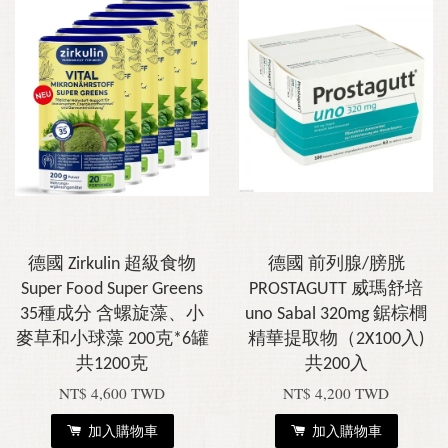
德國 Zirkulin 超級食物
德國 前列腺/膀胱
Super Food Super Greens
PROSTAGUTT 威瑪舒培
35種成分 含螺旋藻、小
uno Sabal 320mg 鋸棕櫚
麥草和小球藻 200克*6罐
精華提取物（2X100入)
共1200克
共200入
NT$ 4,600 TWD
NT$ 4,200 TWD
加入購物車
加入購物車