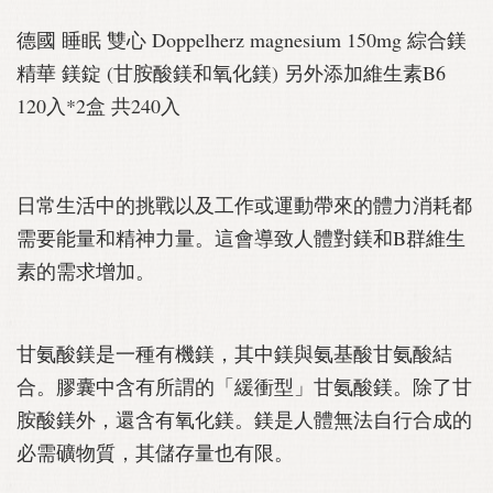
德國 睡眠 雙心 Doppelherz magnesium 150mg 綜合鎂
精華 鎂錠 (甘胺酸鎂和氧化鎂) 另外添加維生素B6
120入*2盒 共240入
日常生活中的挑戰以及工作或運動帶來的體力消耗都
需要能量和精神力量。這會導致人體對鎂和B群維生
素的需求增加。
甘氨酸鎂是一種有機鎂，其中鎂與氨基酸甘氨酸結
合。膠囊中含有所謂的「緩衝型」甘氨酸鎂。除了甘
胺酸鎂外，還含有氧化鎂。鎂是人體無法自行合成的
必需礦物質，其儲存量也有限。