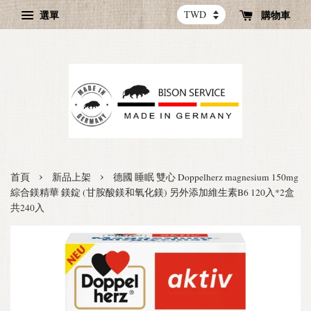
選單
購物車
›
›
首頁
新品上架
德國 睡眠 雙心 Doppelherz magnesium 150mg
綜合鎂精華 鎂錠 (甘胺酸鎂和氧化鎂) 另外添加維生素B6 120入*2盒
共240入