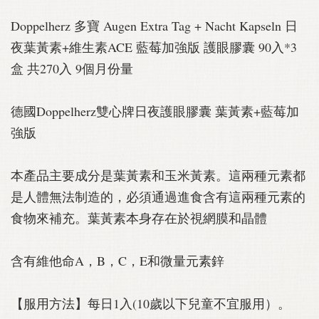
Doppelherz 多寶 Augen Extra Tag + Nacht Kapseln 日
夜葉黃素+維生素ACE 藍莓加強版 護眼膠囊 90入*3
盒 共270入 9個月份量
德國Doppelherz雙心牌日夜護眼膠囊 葉黃素+藍莓加
強版
本產品主要成分是葉黃素和玉米黃素。這兩種元素都
是人體無法制造的，必須通過進食含有這兩種元素的
食物來補充。葉黃素本身存在於視網膜和晶體
含有維他命A，B，C，E和微量元素鋅
【服用方法】每日1入(10歲以下兒童不宜服用）。