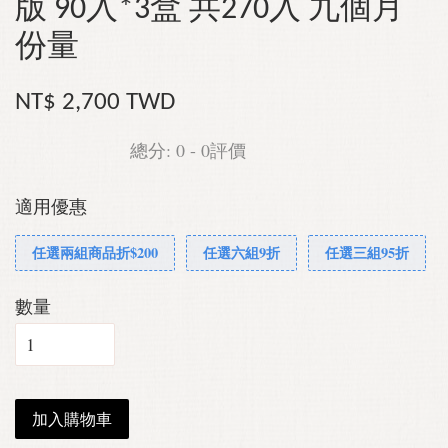
版 90入*3盒 共270入 九個月
份量
NT$ 2,700 TWD
總分:
0
-
0
評價
適用優惠
任選兩組商品折$200
任選六組9折
任選三組95折
數量
加入購物車