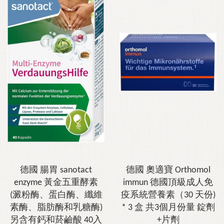
德國 腸胃 sanotact
德國 奧適寶 Orthomol
enzyme 黃金五重酵素
immun 德國頂級成人免
(澱粉酶、蛋白酶、纖維
疫系統營養素（30 天份)
素酶、脂肪酶和乳糖酶)
* 3 盒 共3個月份量 錠劑
另含有鈣和菸鹼酸 40入
+片劑