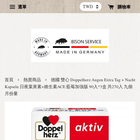
選單
購物車
›
›
首頁
熱賣商品
德國 雙心 Doppelherz Augen Extra Tag + Nacht
Kapseln 日夜葉黃素+維生素ACE 藍莓加強版 90入*3盒 共270入 九個
月份量