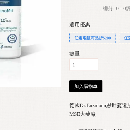
總分:
0
-
0
適用優惠
任選兩組商品折$200
任
數量
加入購物車
德國Dr.Enzmann恩世蔓還原
MSE大藥廠