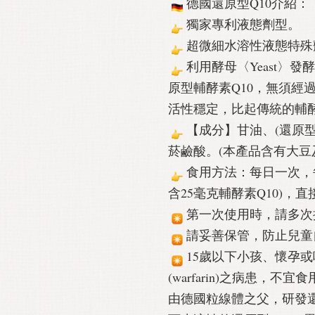
️德國還原型Q10介紹：
獨家專利液態劑型。
超微細水溶性液態特殊
利用酵母〈Yeast〉
原型輔酵素Q10，無須經
活性穩定，比起傳統的輔酵
【成分】甘油、(還原型
菸鹼酸。(本產品含有大豆
食用方法：每日一次，每
含25毫克輔酵素Q10)，
第一次使用時，請多次
請妥善保管，防止兒童
15歲以下小孩、懷孕
(warfarin)之病患，不宜
由德國粒線體之父，研發還