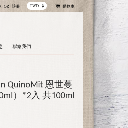
入
OR
註冊
購物車
息
聯絡我們
nn QuinoMit 恩世蔓
ml）*2入 共100ml