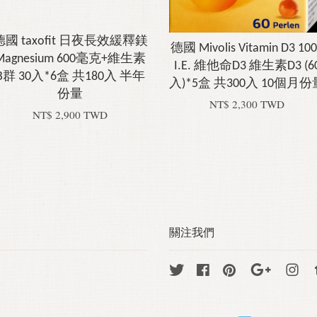
德國 taxofit 日夜長效緩釋鎂
德國 Mivolis Vitamin D3 10
Magnesium 600毫克+維生素
I.E. 維他命D3 維生素D3 (6
B群 30入*6盒 共180入 半年
入)*5盒 共300入 10個月份
份量
NT$ 2,300 TWD
NT$ 2,900 TWD
關注我們
Twitter
Facebook
Pinterest
Google
Ins