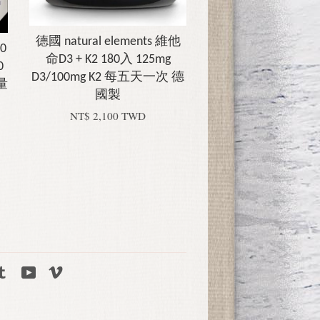
德國 natural elements 維他
00
命D3 + K2 180入 125mg
0
D3/100mg K2 每五天一次 德
量
國製
NT$ 2,100 TWD
tagram
Tumblr
YouTube
Vimeo