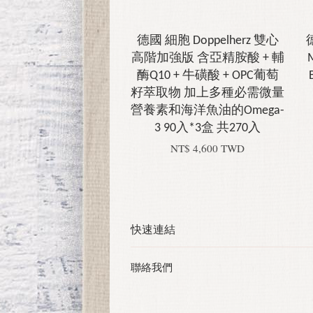
德國 細胞 Doppelherz 雙心
高階加強版 含亞精胺酸 + 輔
酶Q10 + 牛磺酸 + OPC葡萄
籽萃取物 加上多種必需微量
營養素和海洋魚油的Omega-
3 90入*3盒 共270入
NT$ 4,600 TWD
快速連結
聯絡我們