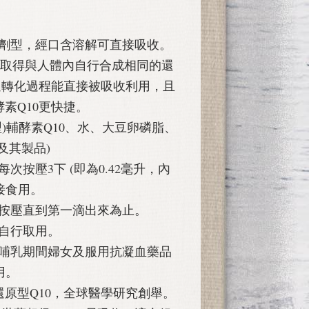
劑型，經口含溶解可直接吸收。
發酵取得與人體內自行合成相同的還
過轉化過程能直接被吸收利用，且
素Q10更快捷。
)輔酵素Q10、水、大豆卵磷脂、
及其製品)
次按壓3下 (即為0.42毫升，內
直接食用。
按壓直到第一滴出來為止。
自行取用。
或哺乳期間婦女及服用抗凝血藥品
食用。
原型Q10，全球醫學研究創舉。