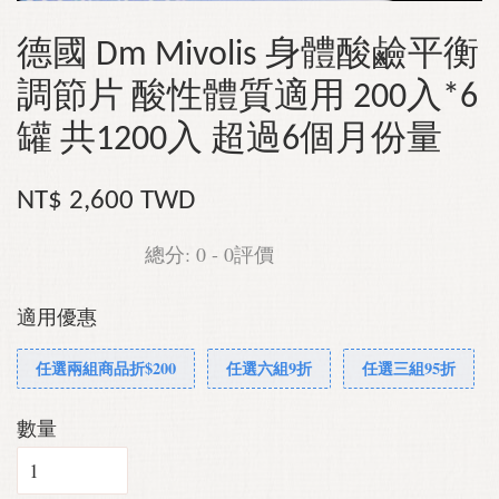
德國 Dm Mivolis 身體酸鹼平衡
調節片 酸性體質適用 200入*6
罐 共1200入 超過6個月份量
NT$ 2,600 TWD
總分:
0
-
0
評價
適用優惠
任選兩組商品折$200
任選六組9折
任選三組95折
數量