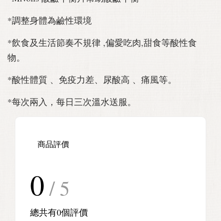
*調整身體為鹼性環境
*飲食及生活節奏不規律 ,偏愛吃肉,甜食等酸性食
物。
*酸性體質 、免疫力差、尿酸高 、痛風等。
*每次兩入，每日三次溫水送服。
商品評價
0
/ 5
總共有
0
個評價