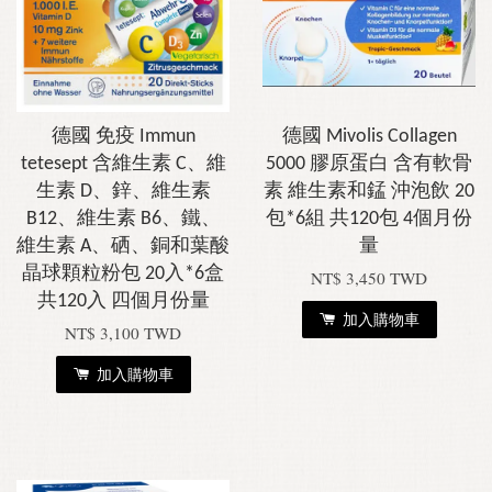
德國 免疫 Immun
德國 Mivolis Collagen
tetesept 含維生素 C、維
5000 膠原蛋白 含有軟骨
生素 D、鋅、維生素
素 維生素和錳 沖泡飲 20
B12、維生素 B6、鐵、
包*6組 共120包 4個月份
維生素 A、硒、銅和葉酸
量
晶球顆粒粉包 20入*6盒
NT$ 3,450 TWD
共120入 四個月份量
加入購物車
NT$ 3,100 TWD
加入購物車