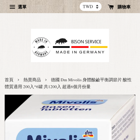
選單
購物車
›
›
首頁
熱賣商品
德國 Dm Mivolis 身體酸鹼平衡調節片 酸性
體質適用 200入*6罐 共1200入 超過6個月份量