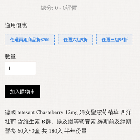
總分:
0
-
0
評價
適用優惠
任選兩組商品折$200
任選六組9折
任選三組95折
數量
加入購物車
德國 tetesept Chasteberry 12mg 婦女聖潔莓精華 西洋
牡荊 含維生素 B群、鎂及鐵等營養素 經期前及經期
營養 60入*3盒 共 180入 半年份量