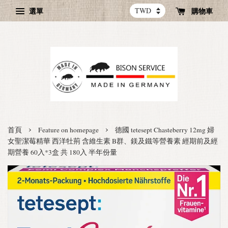
選單
購物車
›
›
首頁
Feature on homepage
德國 tetesept Chasteberry 12mg 婦
女聖潔莓精華 西洋牡荊 含維生素 B群、鎂及鐵等營養素 經期前及經
期營養 60入*3盒 共 180入 半年份量