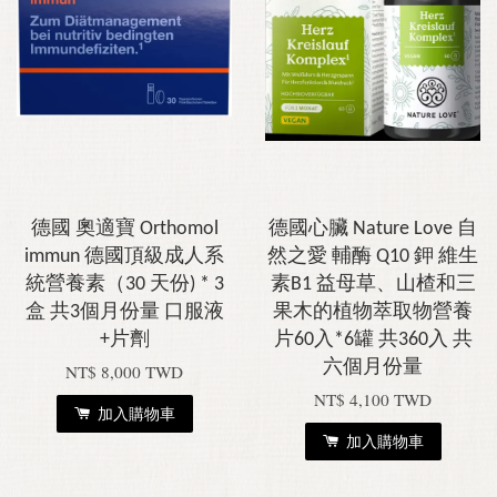
德國 奧適寶 Orthomol
德國心臟 Nature Love 自
immun 德國頂級成人系
然之愛 輔酶 Q10 鉀 維生
統營養素（30 天份) * 3
素B1 益母草、山楂和三
盒 共3個月份量 口服液
果木的植物萃取物營養
+片劑
片60入*6罐 共360入 共
六個月份量
NT$ 8,000 TWD
NT$ 4,100 TWD
加入購物車
加入購物車