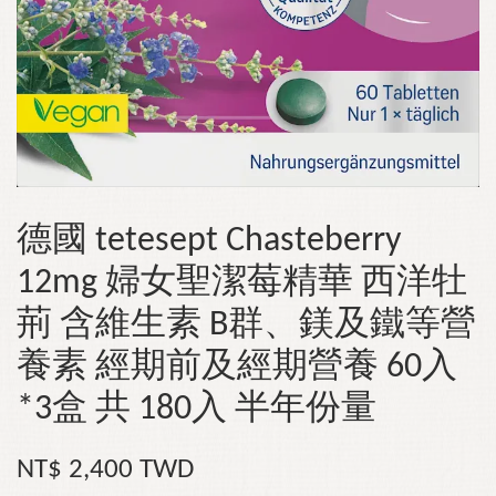
德國 tetesept Chasteberry
12mg 婦女聖潔莓精華 西洋牡
荊 含維生素 B群、鎂及鐵等營
養素 經期前及經期營養 60入
*3盒 共 180入 半年份量
NT$ 2,400 TWD