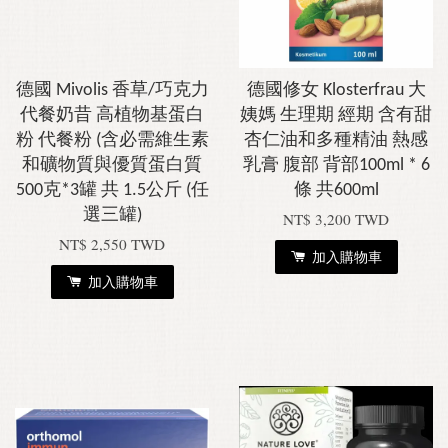
德國 Mivolis 香草/巧克力
德國修女 Klosterfrau 大
代餐奶昔 高植物基蛋白
姨媽 生理期 經期 含有甜
粉 代餐粉 (含必需維生素
杏仁油和多種精油 熱感
和礦物質與優質蛋白質
乳膏 腹部 背部100ml * 6
500克*3罐 共 1.5公斤 (任
條 共600ml
選三罐)
NT$ 3,200 TWD
NT$ 2,550 TWD
加入購物車
加入購物車