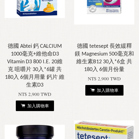
德國 Abtei 鈣 CALCIUM
德國 tetesept 長效緩釋
1000毫克+維他命D3
鎂 Magnesium 500毫克和
Vitamin D3 800 I.E. 20維
維生素B12 30入*6盒 共
克 咀嚼片 30入*6罐 共
180入 6個月份量
180入 6個月用量 鈣片 維
NT$ 2,900 TWD
生素D3
加入購物車
NT$ 2,900 TWD
加入購物車