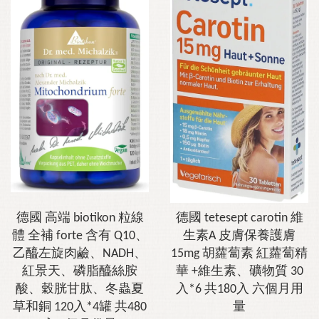
德國 高端 biotikon 粒線
德國 tetesept carotin 維
體 全補 forte 含有 Q10、
生素A 皮膚保養護膚
乙醯左旋肉鹼、NADH、
15mg 胡蘿蔔素 紅蘿蔔精
紅景天、磷脂醯絲胺
華 +維生素、礦物質 30
酸、穀胱甘肽、冬蟲夏
入*6 共180入 六個月用
草和銅 120入*4罐 共480
量