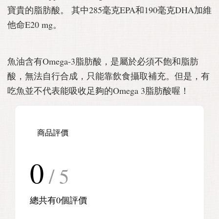
寶貴的脂肪酸。 其中285毫克EPA和190毫克DHA加維
他命E20 mg。
魚油含有Omega-3脂肪酸，是屬於必須不飽和脂肪
酸，無法自行合成，只能靠飲食攝取補充。但是，有
吃魚並不代表能吸收足夠的Omega 3脂肪酸喔！
商品評價
0
/ 5
總共有
0
個評價