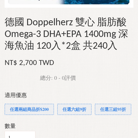
德國 Doppelherz 雙心 脂肪酸
Omega-3 DHA+EPA 1400mg 深
海魚油 120入*2盒 共240入
NT$ 2,700 TWD
總分:
0
-
0
評價
適用優惠
任選兩組商品折$200
任選六組9折
任選三組95折
數量