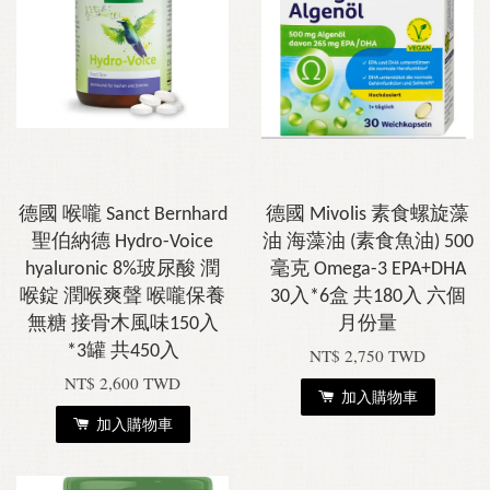
德國 喉嚨 Sanct Bernhard
德國 Mivolis 素食螺旋藻
聖伯納德 Hydro-Voice
油 海藻油 (素食魚油) 500
hyaluronic 8%玻尿酸 潤
毫克 Omega-3 EPA+DHA
喉錠 潤喉爽聲 喉嚨保養
30入*6盒 共180入 六個
無糖 接骨木風味150入
月份量
*3罐 共450入
NT$ 2,750 TWD
NT$ 2,600 TWD
加入購物車
加入購物車