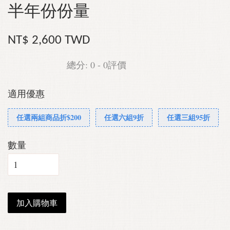
半年份份量
NT$ 2,600 TWD
總分:
0
-
0
評價
適用優惠
任選兩組商品折$200
任選六組9折
任選三組95折
數量
加入購物車