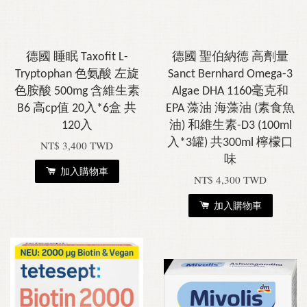
德國 睡眠 Taxofit L-
德國 聖伯納德 高劑量
Tryptophan 色氨酸 左旋
Sanct Bernhard Omega-3
色胺酸 500mg 含維生素
Algae DHA 1160毫克和
B6 高cp值 20入*6盒 共
EPA 藻油 海藻油 (素食魚
120入
油) 和維生素-D3 (100ml
入*3罐) 共300ml 檸檬口
NT$ 3,400 TWD
味
加入購物車
NT$ 4,300 TWD
加入購物車