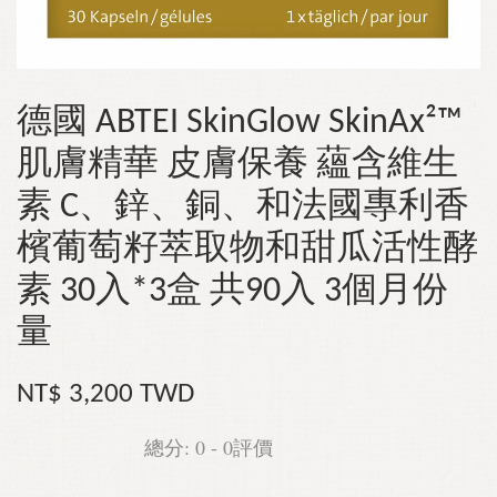
德國 ABTEI SkinGlow SkinAx²™
肌膚精華 皮膚保養 蘊含維生
素 C、鋅、銅、和法國專利香
檳葡萄籽萃取物和甜瓜活性酵
素 30入*3盒 共90入 3個月份
量
NT$ 3,200 TWD
總分:
0
-
0
評價