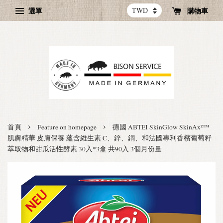
選單
購物車
›
›
首頁
Feature on homepage
德國 ABTEI SkinGlow SkinAx²™
肌膚精華 皮膚保養 蘊含維生素 C、鋅、銅、和法國專利香檳葡萄籽
萃取物和甜瓜活性酵素 30入*3盒 共90入 3個月份量