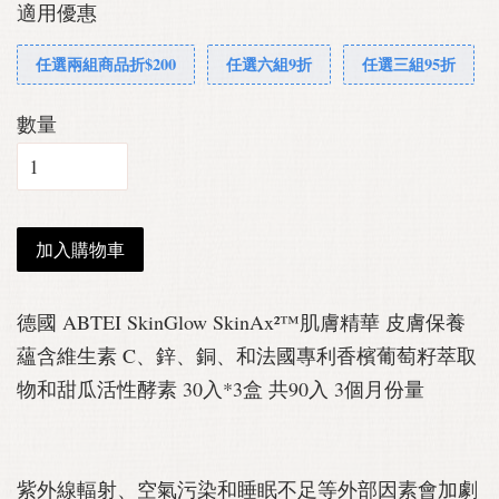
適用優惠
任選兩組商品折$200
任選六組9折
任選三組95折
數量
加入購物車
德國 ABTEI SkinGlow SkinAx²™肌膚精華 皮膚保養
蘊含維生素 C、鋅、銅、和法國專利香檳葡萄籽萃取
物和甜瓜活性酵素 30入*3盒 共90入 3個月份量
紫外線輻射、空氣污染和睡眠不足等外部因素會加劇