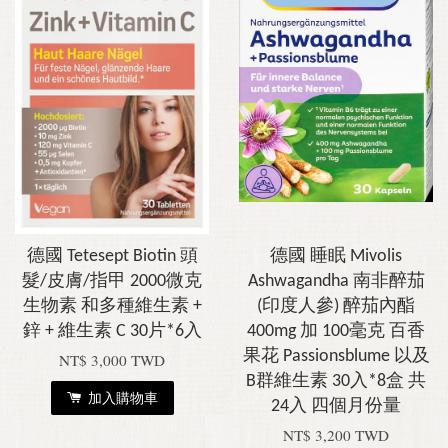
德國 Tetesept Biotin 頭
德國 睡眠 Mivolis
髮/皮膚/指甲 2000微克
Ashwagandha 南非醉茄
生物素 和多種維生素 +
(印度人參) 醉茄內酯
鋅 + 維生素 C 30片*6入
400mg 加 100毫克 百香
果花 Passionsblume 以及
NT$ 3,000 TWD
B群維生素 30入*8盒 共
加入購物車
24入 四個月份量
NT$ 3,200 TWD