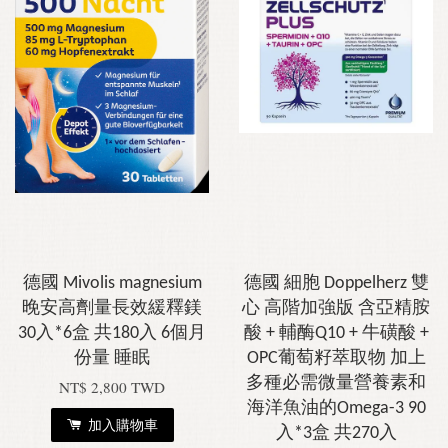
德國 Mivolis magnesium
德國 細胞 Doppelherz 雙
晚安高劑量長效緩釋鎂
心 高階加強版 含亞精胺
30入*6盒 共180入 6個月
酸 + 輔酶Q10 + 牛磺酸 +
份量 睡眠
OPC葡萄籽萃取物 加上
多種必需微量營養素和
NT$ 2,800 TWD
海洋魚油的Omega-3 90
加入購物車
入*3盒 共270入