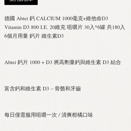
德國 Abtei 鈣 CALCIUM 1000毫克+維他命D3
Vitamin D3 800 I.E. 20維克 咀嚼片 30入*6罐 共180入
6個月用量 鈣片 維生素D3
Abtei 鈣片 1000 + D3 將高劑量鈣與維生素 D3 結合
富含鈣和維生素 D3 – 骨骼和牙齒
每日僅需服用咀嚼一次 / 清爽柑橘口味