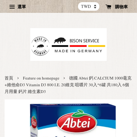
選單
購物車
›
›
首頁
Feature on homepage
德國 Abtei 鈣 CALCIUM 1000毫克
+維他命D3 Vitamin D3 800 I.E. 20維克 咀嚼片 30入*6罐 共180入 6個
月用量 鈣片 維生素D3