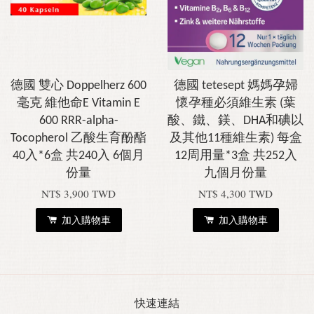
德國 雙心 Doppelherz 600
德國 tetesept 媽媽孕婦
毫克 維他命E Vitamin E
懷孕種必須維生素 (葉
600 RRR-alpha-
酸、鐵、鎂、DHA和碘以
Tocopherol 乙酸生育酚酯
及其他11種維生素) 每盒
40入*6盒 共240入 6個月
12周用量*3盒 共252入
份量
九個月份量
NT$ 3,900 TWD
NT$ 4,300 TWD
加入購物車
加入購物車
快速連結