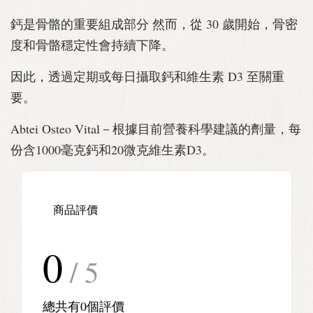
鈣是骨骼的重要組成部分 然而，從 30 歲開始，骨密
度和骨骼穩定性會持續下降。
因此，透過定期或每日攝取鈣和維生素 D3 至關重
要。
Abtei Osteo Vital－根據目前營養科學建議的劑量，每
份含1000毫克鈣和20微克維生素D3。
商品評價
0
/ 5
總共有
0
個評價