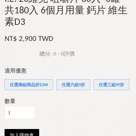
共180入 6個月用量 鈣片 維生
素D3
NT$ 2,900 TWD
總分:
0
-
0
評價
適用優惠
任選兩組商品折$200
任選六組9折
任選三組95折
數量
加入購物車