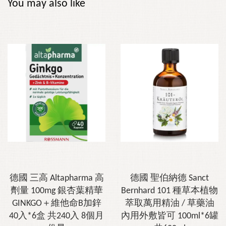
You may also like
德國 三高 Altapharma 高
德國 聖伯納德 Sanct
劑量 100mg 銀杏葉精華
Bernhard 101 種草本植物
GINKGO＋維他命B加鋅
萃取萬用精油 / 草藥油
40入*6盒 共240入 8個月
內用外敷皆可 100ml*6罐