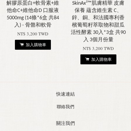
解膠原蛋白+軟骨素+維
SkinAx²™肌膚精華 皮膚
他命C+維他命D 口服液
保養 蘊含維生素 C、
5000mg (14條*6盒 共84
鋅、銅、和法國專利香
入) - 骨骼和軟骨
檳葡萄籽萃取物和甜瓜
活性酵素 30入*3盒 共90
NT$ 3,200 TWD
入 3個月份量
加入購物車
NT$ 3,200 TWD
加入購物車
快速連結
聯絡我們
關注我們