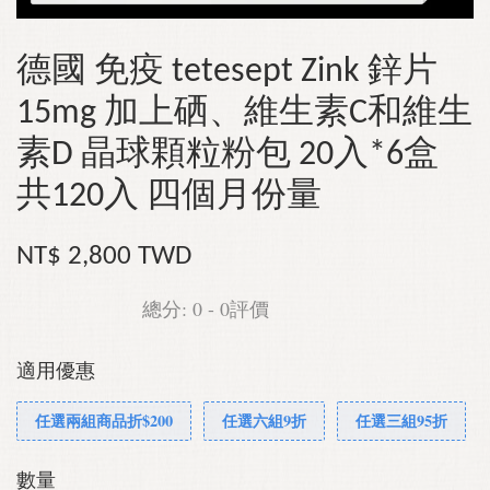
德國 免疫 tetesept Zink 鋅片
15mg 加上硒、維生素C和維生
素D 晶球顆粒粉包 20入*6盒
共120入 四個月份量
NT$ 2,800 TWD
總分:
0
-
0
評價
適用優惠
任選兩組商品折$200
任選六組9折
任選三組95折
數量