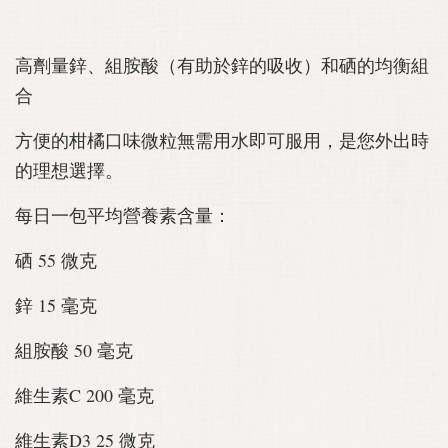
高劑量鋅、組胺酸（有助於鋅的吸收）和硒的均衡組
合
方便的柑橘口味微粒無需用水即可服用，是您外出時
的理想選擇。
每日一包平均營養素含量：
硒 55 微克
鋅 15 毫克
組胺酸 50 毫克
維生素C 200 毫克
維生素D3 25 微克