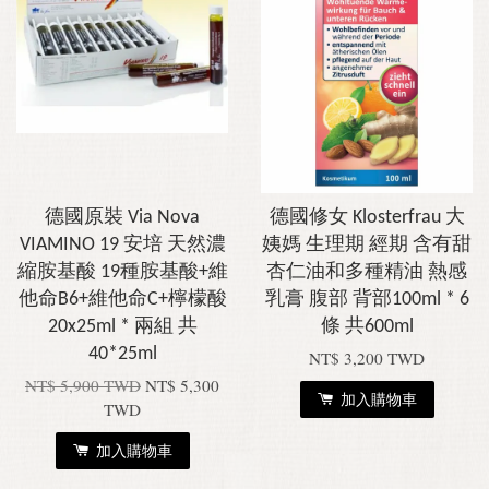
德國原裝 Via Nova
德國修女 Klosterfrau 大
VIAMINO 19 安培 天然濃
姨媽 生理期 經期 含有甜
縮胺基酸 19種胺基酸+維
杏仁油和多種精油 熱感
他命B6+維他命C+檸檬酸
乳膏 腹部 背部100ml * 6
20x25ml * 兩組 共
條 共600ml
40*25ml
NT$ 3,200 TWD
NT$ 5,900 TWD
NT$ 5,300
加入購物車
TWD
加入購物車