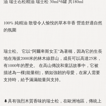
油 瑞士石松精油 瑞士松 30ml*6罐 共180ml
100% 純精油 散發令人愉悅的草本辛香 營造舒適自然
的氛圍
瑞士松。 它以“阿爾卑斯女王”為著稱，因為它的生長
地在海拔2000米的林木線群山，成長可以高達25米，
有1000年的歷史。 在高山傳說和童話故事中，它被
描述為一棵[能量樹]，猶如強韌的母愛，在家人需要
支持時，給予滿滿能量與支持。 ⁠
🌲具有強烈木質香味的瑞士松，在歐洲地區，傳統上