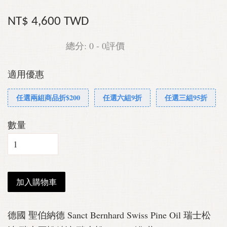
NT$ 4,600 TWD
總分:
0
-
0
評價
適用優惠
任選兩組商品折$200
任選六組9折
任選三組95折
數量
加入購物車
德國 聖伯納德 Sanct Bernhard Swiss Pine Oil 瑞士松