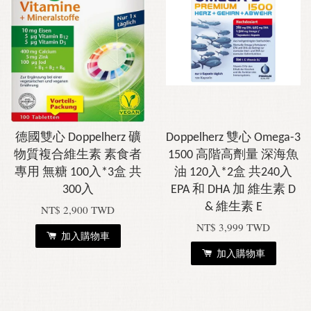
德國雙心 Doppelherz 礦
Doppelherz 雙心 Omega-3
物質複合維生素 素食者
1500 高階高劑量 深海魚
專用 無糖 100入*3盒 共
油 120入*2盒 共240入
300入
EPA 和 DHA 加 維生素 D
& 維生素 E
NT$ 2,900 TWD
NT$ 3,999 TWD
加入購物車
加入購物車