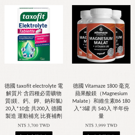
德國 taxofit electrolyte 電
德國 Vitamaze 1800 毫克
解質片 含四種必需礦物
蘋果酸鎂（Magnesium
質(鎂、鈣、鉀、鈉和氯)
Malate）和維生素B6 180
20入*10盒 共200入 德國
入*3罐 共 540入 半年份
製造 運動補充 比賽補劑
量
NT$ 3,700 TWD
NT$ 3,999 TWD