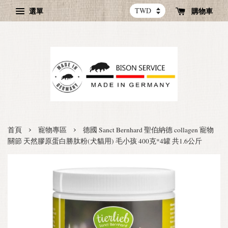
選單
購物車
›
›
首頁
寵物專區
德國 Sanct Bernhard 聖伯納德 collagen 寵物
關節 天然膠原蛋白勝肽粉(犬貓用) 毛小孩 400克*4罐 共1.6公斤