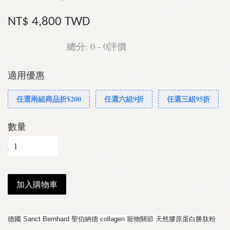
NT$ 4,800 TWD
總分:
0
-
0
評價
適用優惠
任選兩組商品折$200
任選六組9折
任選三組95折
數量
加入購物車
德國 Sanct Bernhard 聖伯納德 collagen 寵物關節 天然膠原蛋白勝肽粉