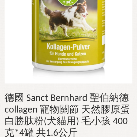
德國 Sanct Bernhard 聖伯納德
collagen 寵物關節 天然膠原蛋
白勝肽粉(犬貓用) 毛小孩 400
克*4罐 共1.6公斤