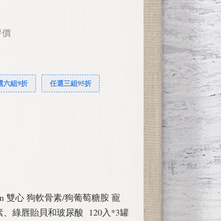
評價
選六組9折
任選三組95折
droitin 雙心 狗軟骨素/狗葡萄糖胺 寵
、綠唇貽貝和玻尿酸 120入*3罐