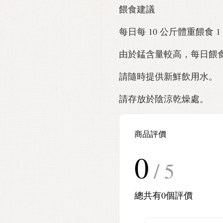
餵食建議
每日每 10 公斤體重餵食 1
由於錳含量較高，每日餵食
請隨時提供新鮮飲用水。
請存放於陰涼乾燥處。
商品評價
0
/ 5
總共有
0
個評價