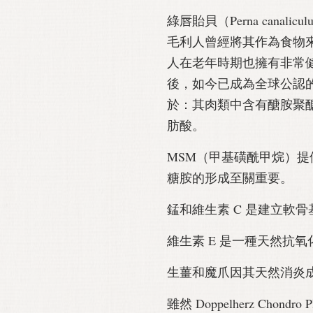
綠唇貽貝（Perna canal
毛利人曾經將其作為食物
人在老年時期也擁有非常
後，如今已成為全球公認
於：其肉類中含有醣胺聚醣 (G
肪酸。
MSM（甲基磺酰甲烷）
糖胺的形成至關重要。
錳和維生素 C 是建立軟
維生素 E 是一種天然抗氧
生薑和魔爪因其天然消炎
雖然 Doppelherz Cho