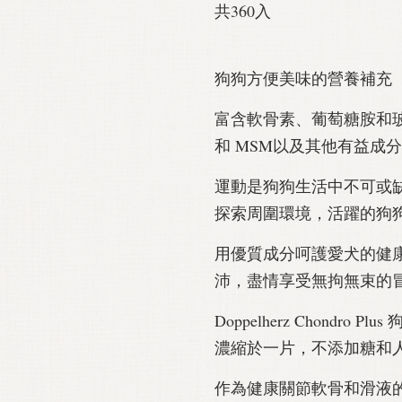
共360入
狗狗方便美味的營養補充
富含軟骨素、葡萄糖胺和
和 MSM以及其他有益成分
運動是狗狗生活中不可或
探索周圍環境，活躍的狗
用優質成分呵護愛犬的健
沛，盡情享受無拘無束的
Doppelherz Chondr
濃縮於一片，不添加糖和
作為健康關節軟骨和滑液