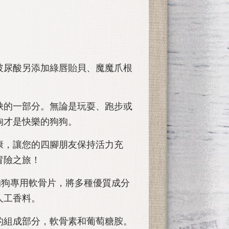
玻尿酸另添加綠唇貽貝、魔魔爪根
缺的一部分。無論是玩耍、跑步或
狗才是快樂的狗狗。
康，讓您的四腳朋友保持活力充
冒險之旅！
o Plus 狗狗專用軟骨片，將多種優質成分
人工香料。
的組成部分，軟骨素和葡萄糖胺。