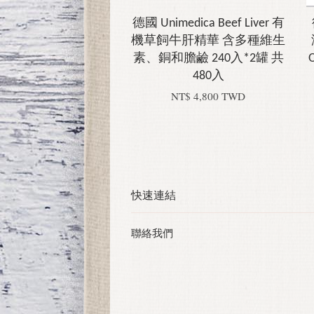
德國 Unimedica Beef Liver 有
機草飼牛肝精華 含多種維生
素、銅和膽鹼 240入*2罐 共
480入
NT$ 4,800 TWD
快速連結
聯絡我們