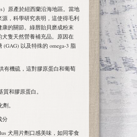
iculus）原產於紐西蘭沿海地區。當地
來源，科學研究表明，這使得毛利
健康的關節。綠唇貽貝磨成粉末
的犬隻天然營養補充品。原因在
AG) 以及特殊的 omega-3 脂
提供有機硫，這對膠原蛋白和葡萄
骨基質和膠原蛋白。
化劑。
成分
ndro Plus 犬用片劑口感美味，如同零食