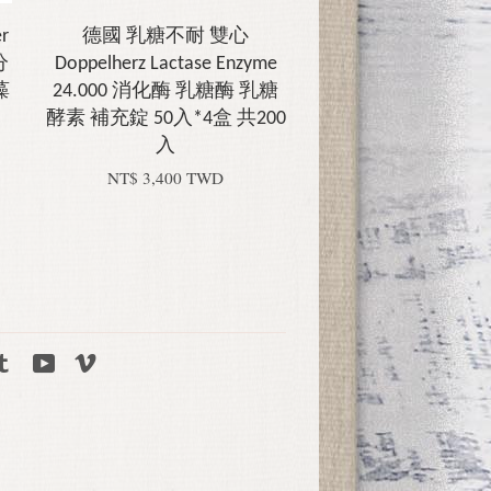
r
德國 乳糖不耐 雙心
分
Doppelherz Lactase Enzyme
藻
24.000 消化酶 乳糖酶 乳糖
酵素 補充錠 50入*4盒 共200
入
NT$ 3,400 TWD
tagram
Tumblr
YouTube
Vimeo