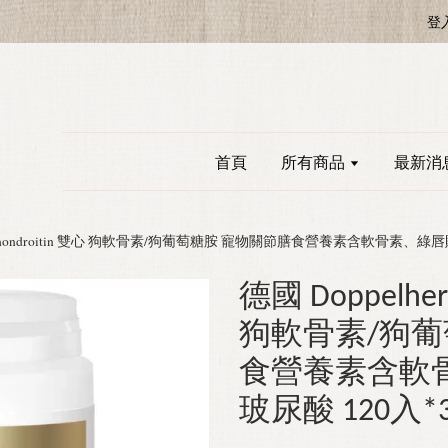
登
首頁
所有商品
最新消
rz Chondroitin 雙心 狗軟骨素/狗葡萄糖胺 寵物關節膳食營養素含軟骨素、綠唇
德國 Doppelher
狗軟骨素/狗葡
食營養素含軟
玻尿酸 120入*