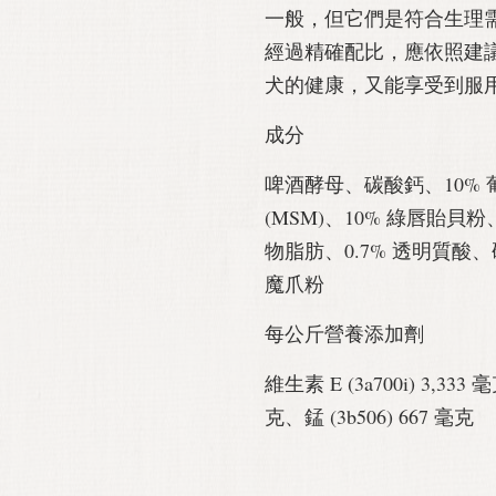
一般，但它們是符合生理
經過精確配比，應依照建
犬的健康，又能享受到服
成分
啤酒酵母、碳酸鈣、10% 
(MSM)、10% 綠唇貽
物脂肪、0.7% 透明質酸、硬
魔爪粉
每公斤營養添加劑
維生素 E (3a700i) 3,333 
克、錳 (3b506) 667 毫克