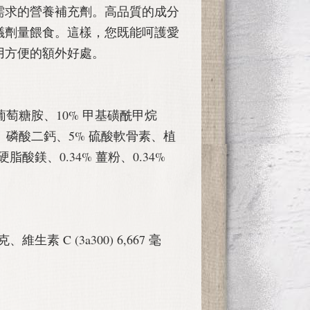
需求的營養補充劑。高品質的成分
議劑量餵食。這樣，您既能呵護愛
用方便的額外好處。
葡萄糖胺、10% 甲基磺酰甲烷
貝粉、磷酸二鈣、5% 硫酸軟骨素、植
脂酸鎂、0.34% 薑粉、0.34%
毫克、維生素 C (3a300) 6,667 毫