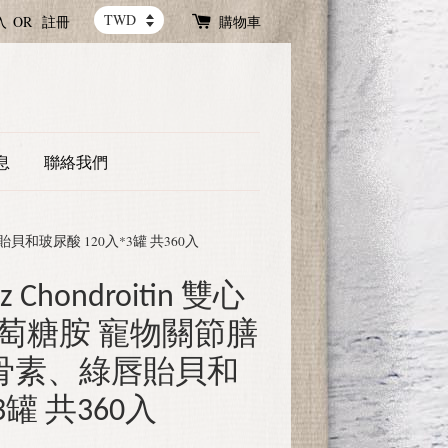
入
OR
註冊
購物車
息
聯絡我們
貽貝和玻尿酸 120入*3罐 共360入
z Chondroitin 雙心
萄糖胺 寵物關節膳
骨素、綠唇貽貝和
3罐 共360入