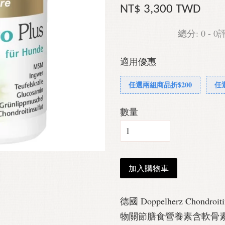
NT$ 3,300 TWD
總分:
0
-
0
適用優惠
任選兩組商品折$200
任
數量
加入購物車
德國 Doppelherz Chon
物關節膳食營養素含軟骨素