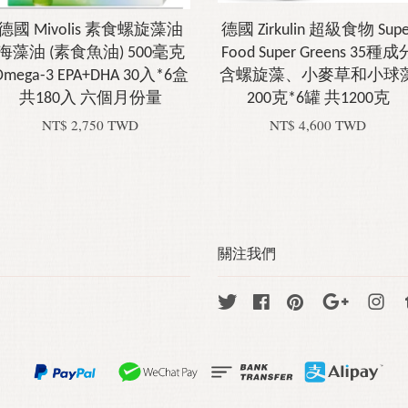
德國 Mivolis 素食螺旋藻油
德國 Zirkulin 超級食物 Supe
海藻油 (素食魚油) 500毫克
Food Super Greens 35種成
Omega-3 EPA+DHA 30入*6盒
含螺旋藻、小麥草和小球
共180入 六個月份量
200克*6罐 共1200克
NT$ 2,750 TWD
NT$ 4,600 TWD
關注我們
Twitter
Facebook
Pinterest
Google
Ins