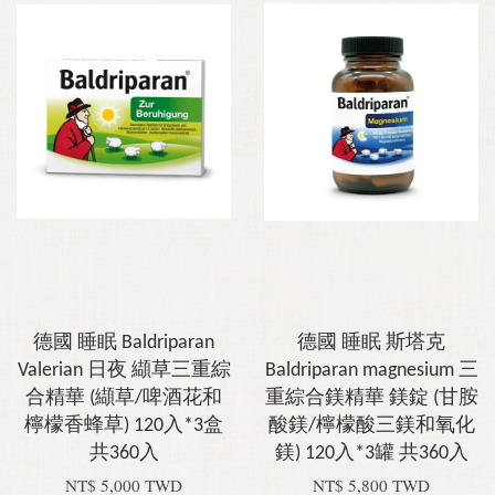
德國 睡眠 Baldriparan
德國 睡眠 斯塔克
Valerian 日夜 纈草三重綜
Baldriparan magnesium 三
合精華 (纈草/啤酒花和
重綜合鎂精華 鎂錠 (甘胺
檸檬香蜂草) 120入*3盒
酸鎂/檸檬酸三鎂和氧化
共360入
鎂) 120入*3罐 共360入
NT$ 5,000 TWD
NT$ 5,800 TWD