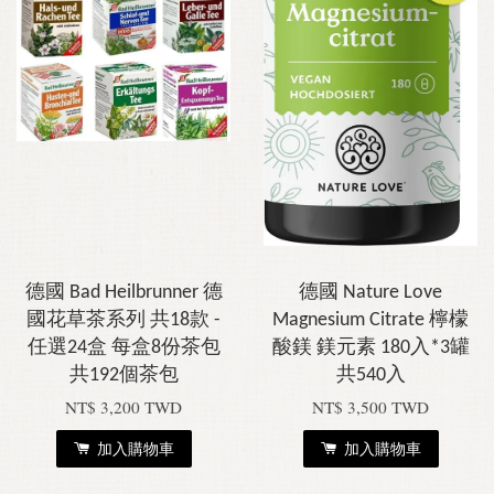
德國 Bad Heilbrunner 德
德國 Nature Love
國花草茶系列 共18款 -
Magnesium Citrate 檸檬
任選24盒 每盒8份茶包
酸鎂 鎂元素 180入*3罐
共192個茶包
共540入
NT$ 3,200 TWD
NT$ 3,500 TWD
加入購物車
加入購物車