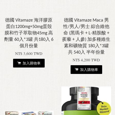
德國 Vitamaze 海洋膠原
德國 Vitamaze Maca 男
蛋白1200mg+50mg蛋殼
性/男人/男士 綜合維他
膜和竹子萃取物45mg 高
命 (黑瑪卡 + L-精胺酸 +
劑量 60入*3罐 共180入 6
蒺藜 + 人參) 加多種維生
個月份量
素和礦物質 180入*3罐
共 540入 半年份量
NT$ 3,600 TWD
NT$ 4,200 TWD
加入購物車
加入購物車