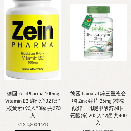
德國 ZeinPharma 100mg
德國 Fairvital 鋅三重複合
Vitamin B2 維他命B2 R5P
物 Zink 鋅片 25mg (檸檬
(核黃素) 90入*3罐 共270
酸鋅、吡啶甲酸鋅和甘
入
氨酸鋅) 200入*2罐 共400
入
NT$ 2,800 TWD