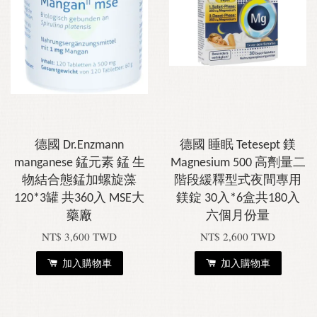
德國 Dr.Enzmann
德國 睡眠 Tetesept 鎂
manganese 錳元素 錳 生
Magnesium 500 高劑量二
物結合態錳加螺旋藻
階段緩釋型式夜間專用
120*3罐 共360入 MSE大
鎂錠 30入*6盒共180入
藥廠
六個月份量
NT$ 3,600 TWD
NT$ 2,600 TWD
加入購物車
加入購物車