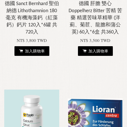
德國 Sanct Bernhard 聖伯
德國 肝膽 雙心
納德 Lithothamnion 180
Doppelherz Bitter 苦精 苦
毫克 有機海藻鈣（紅藻
藥 精選苦味草精華 (洋
鈣）鈣片 120入*6罐 共
薊、菊苣、龍膽和蒲公
720入
英) 60入*6盒 共360入
NT$ 3,800 TWD
NT$ 3,500 TWD
加入購物車
加入購物車