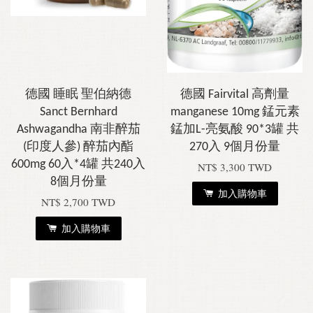
德國 睡眠 聖伯納德
德國 Fairvital 高劑量
Sanct Bernhard
manganese 10mg 錳元素
Ashwagandha 南非醉茄
錳加L-亮氨酸 90*3罐 共
(印度人參) 醉茄內酯
270入 9個月份量
600mg 60入*4罐 共240入
NT$ 3,300 TWD
8個月份量
加入購物車
NT$ 2,700 TWD
加入購物車