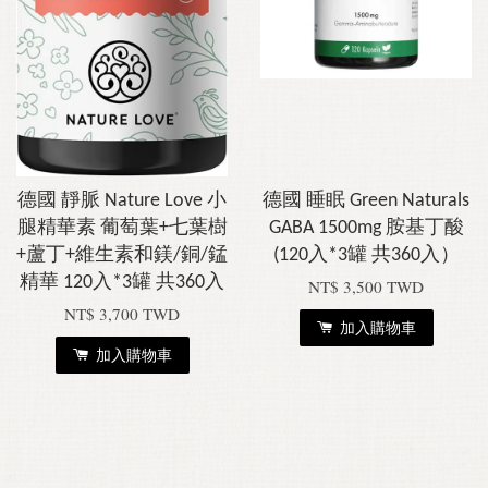
德國 靜脈 Nature Love 小
德國 睡眠 Green Naturals
腿精華素 葡萄葉+七葉樹
GABA 1500mg 胺基丁酸
+蘆丁+維生素和鎂/銅/錳
(120入*3罐 共360入）
精華 120入*3罐 共360入
NT$ 3,500 TWD
NT$ 3,700 TWD
加入購物車
加入購物車