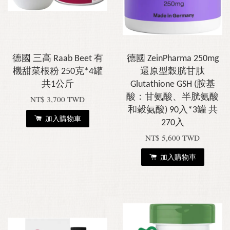
德國 三高 Raab Beet 有
德國 ZeinPharma 250mg
機甜菜根粉 250克*4罐
還原型穀胱甘肽
共1公斤
Glutathione GSH (胺基
酸：甘氨酸、半胱氨酸
NT$ 3,700 TWD
和穀氨酸) 90入*3罐 共
加入購物車
270入
NT$ 5,600 TWD
加入購物車