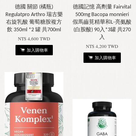
德國 關節 (橘瓶)
德國記憶 高劑量 Fairvital
Regulatpro Arthro 瑞古樂
500mg Bacopa monnieri
右旋乳酸 葡萄糖胺複方
假馬齒莧精華和L-亮氨酸
飲 350ml *2 罐 共700ml
(白胺酸) 90入*3罐 共270
入
NT$ 4,600 TWD
NT$ 4,200 TWD
加入購物車
加入購物車