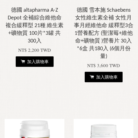
德國 altapharma A-Z
德國 雪本施 Schaebens
Depot 全補綜合維他命
女性維生素全補 女性月
複合緩釋型 21種 維生素
事月經維他命 緩釋型3合
+礦物質 100片*3罐 共
1營養配方 (聖潔莓+維他
300入
命+礦物質 )營養片 30入
*6盒 共180入 (6個月份
NT$ 2,200 TWD
量)
加入購物車
NT$ 3,600 TWD
加入購物車