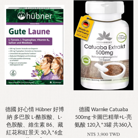
德國 好心情 Hübner 好博
德國 Warnke Catuaba
納 多巴胺 L-酪胺酸、L-
500mg 卡圖巴精華+L-亮
色胺酸、維生素 B6、藏
氨酸 120入*3罐 共360入
紅花和紅景天 30入*6盒
NT$ 3,900 TWD