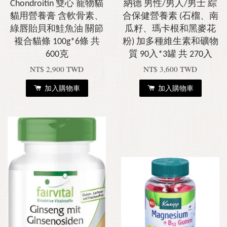
Chondroitin 雙心 寵物貓
納德 男性/男人/男士 綜
貓用營養膏 含軟骨素、
合保健營養素 (石榴、南
綠唇貽貝和鮭魚油 關節
瓜籽、瑪卡根和黑麥花
複合貓條 100g*6條 共
粉) 加多種維生素和礦物
600克
質 90入*3罐 共 270入
NT$ 2,900 TWD
NT$ 3,600 TWD
加入購物車
加入購物車