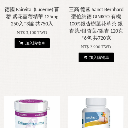
德國 Fairvital (Lucerne) 苜
三高 德國 Sanct Bernhard
蓿 紫花苜蓿精華 125mg
聖伯納德 GINKGO 有機
250入*3罐 共750入
100%銀杏樹葉花草茶 銀
杏茶/銀杏葉/銀杏 120克
NT$ 3,100 TWD
*6包 共720克
加入購物車
NT$ 2,900 TWD
加入購物車