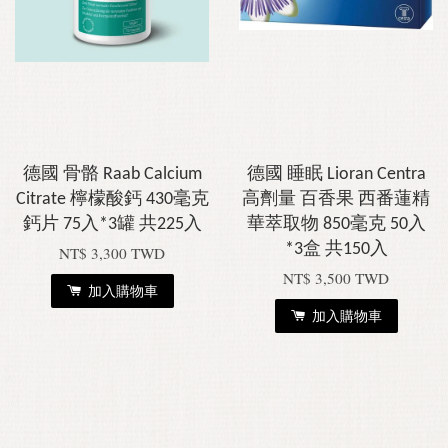
德國 骨骼 Raab Calcium
德國 睡眠 Lioran Centra
Citrate 檸檬酸鈣 430毫克
高劑量 百香果 西番蓮精
鈣片 75入*3罐 共225入
華萃取物 850毫克 50入
*3盒 共150入
NT$ 3,300 TWD
NT$ 3,500 TWD
加入購物車
加入購物車