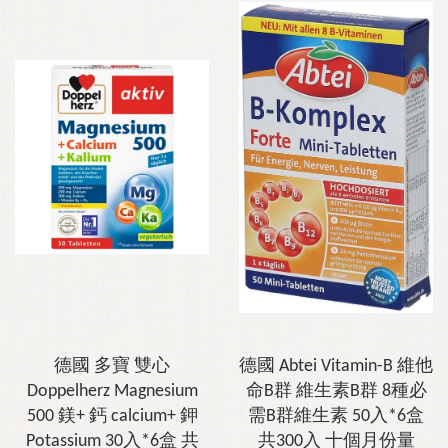
德國 多寶 雙心
德國 Abtei Vitamin-B 維他
Doppelherz Magnesium
命B群 維生素B群 8種必
500 鎂+ 鈣 calcium+ 鉀
需B群維生素 50入*6盒
Potassium 30入*6盒 共
共300入 十個月份量