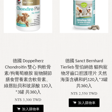
德國 Doppelherz
德國 Sanct Bernhard
Chondroitin 雙心 狗軟骨
Tierlieb 聖伯納德 貓狗寵
素/狗葡萄糖胺 寵物關節
物牙齒口腔護理片 天然
膳食營養素含軟骨素、
海藻含碘和鈣120入*3罐
綠唇貽貝和玻尿酸 120入
共360入
*3罐 共360入
NT$ 2,550 TWD
NT$ 3,300 TWD
加入購物車
加入購物車