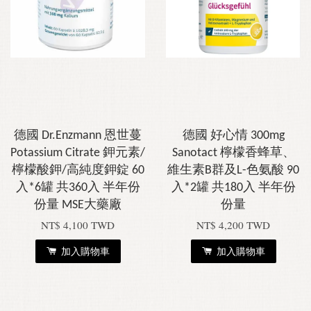
德國 Dr.Enzmann 恩世蔓
德國 好心情 300mg
Potassium Citrate 鉀元素/
Sanotact 檸檬香蜂草、
檸檬酸鉀/高純度鉀錠 60
維生素B群及L-色氨酸 90
入*6罐 共360入 半年份
入*2罐 共180入 半年份
份量 MSE大藥廠
份量
NT$ 4,100 TWD
NT$ 4,200 TWD
加入購物車
加入購物車