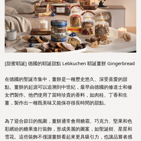
[甜蜜耶誕] 德國的耶誕甜點 Lebkuchen 耶誕薑餅 Gingerbread 
在德國的聖誕市集中，薑餅是一種歷史悠久、深受喜愛的甜
點。薑餅的起源可以追溯到中世紀，最早由德國的修道士和修
女們製作。他們使用了當時珍貴的香料，如肉桂、丁香和生
薑，製作出一種既美味又能保存很長時間的甜點。 
為了迎合節日的氛圍，薑餅通常會用糖霜、巧克力、堅果和色
彩繽紛的糖果進行裝飾，形成美麗的圖案，如聖誕樹、星星和
雪花。這些裝飾不僅讓薑餅看起來更具吸引力，也讓品嘗者感