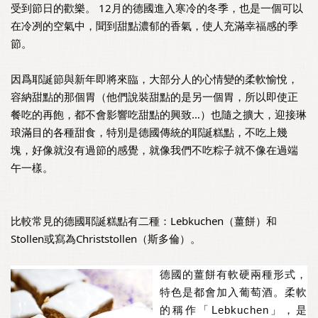
受到節日的歡樂。 12月的德國進入寒冷的冬季，也是一個可以
在冷冽的空氣中，聞到甜點濃郁的香氣，使人充滿幸福感的季
節。
因爲耶誕節與新年即將來臨，大部分人的心情變的柔軟愉悅，
容納甜點的那個胃（他們說裝甜點的是另一個胃，所以即使正
餐吃的再飽，都不會影響吃甜點的興致…）也隨之擴大，迎接琳
琅滿目的各種甜食，特別是德國傳統的耶誕糕點，不吃上幾
塊，好像就沒有過節的感覺，就像我們不吃粽子就不像在過端
午一樣。
比較常見的德國耶誕糕點有二種：Lebkuchen（薑餅）和
Stollen或寫為Christstollen（斯多倫）。
德國的薑餅有軟硬兩種形式，
特色是都會加入葡萄酒。柔軟
的稱作「Lebkuchen」，是