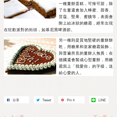
一種薑餅蛋糕，可辣可甜，除
了生薑還會加入蜂蜜、茴香、
荳蔻、堅果、蜜餞等，表面會
附上結冰狀的糖霜，經常出現
在狂歡派對的街頭，如慕尼黑啤酒節。
另一種則是質地堅硬的薑餅餅
乾，用糖果和皇家糖霜裝飾，
與普遍所見的薑餅人無異；在
德國還會製成心型薑餅，用糖
霜寫上「我愛你」的字樣，送
給心愛的人。
分享
Tweet
Pin it
LINE
←
上一頁
下一頁
→